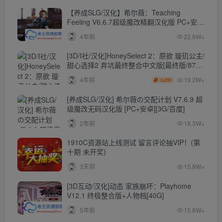
【养成SLG/汉化】希尔薇：Teaching
Feeling V6.6.7超级魔改精翻汉化版 PC+安卓
【4.3G】
4年前
22.6W+
[3D/I社/汉化]HoneySelect 2：原欲 璇玑公主/
甜心选择2 弃坑最终整合中文版[最终版/87G/
秒传]
19.2W+
4年前
200
[养成SLG/汉化] 希尔薇の交配计划 V7.6.9 超
级魔改无码汉化版 [PC+安卓][3G/百度]
2年前
18.3W+
1910C资源站上线测试 留言评论抽VIP！(第
十期 未开奖)
3天前
15.8W+
[3D互动/汉化]动态 家族崩坏：Playhome
V12.1 终极整合版+人物档[40G]
5年前
15.6W+