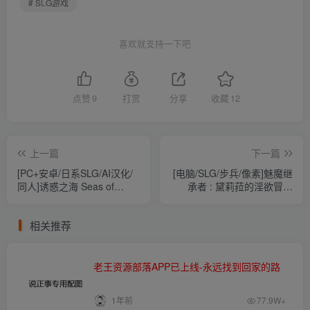
# SLG游戏
喜欢就支持一下吧
点赞
9
打赏
分享
收藏
12
上一篇
下一篇
[PC+安卓/日系SLG/AI汉化/
[电脑/SLG/步兵/像素]魅魔继
同人]诱惑之海 Seas of
承者 : 黛莉菈的淫欲冒险
Temptation 1.2 AI汉化版
（Succubus Successor:
[2G]
Delilah’s Juicy Journey）
相关推荐
v1.0.042官方中文版[4G]
老王资源部落APP已上线-永远找到回家的路
1年前
77.9W+