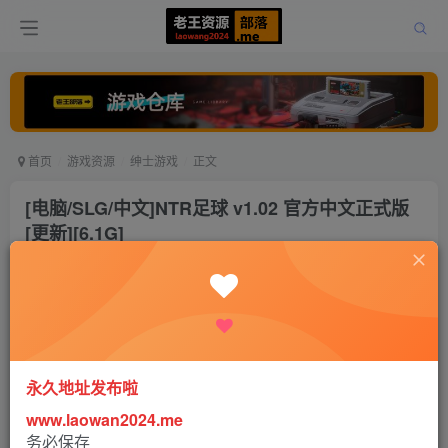
首页
游戏资源
绅士游戏
正文
[电脑/SLG/中文]NTR足球 v1.02 官方中文正式版
[更新][6.1G]
老王
关注
打赏
31天前更新
0
4646
9
永久地址发布啦
www.laowan2024.me
务必保存
NTR足球 v1.02 官方中文正式版