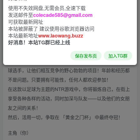
使用不失效网盘,无需会员,全速下载
发送邮件至
colecade585@gmail.com
（NTRサッカー）
可获取最新网址
本站被屏蔽了 建议使用谷歌浏览器访问
本站最新地址
www.laowang.buzz
好消息！本站TG群已经上线
来把足球队友给NTR了吧！！
保存发布页
加入TG群
「黄金之门计划」——这是一个从全国各地召集有潜力的足
球选手，让他们相互竞争的野心勃勃的项目！年龄和经历都
不是问题。只要拥有可能性，任何人都欢迎参加！
在这款以足球为主题的NTR游戏中，你将锻炼自己，在街上
享受各种各样的活动，同时加深与队友——以及他们的女朋
友之间的关系！
然后，活用一切，争取在 「黄金之门杯」 中最终夺冠！
主角（你）