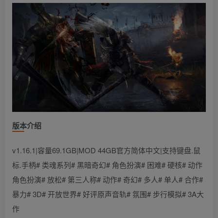
版本介绍
v1.16.1|容量69.1GB|MOD 44GB官方简体中文|支持键盘.鼠
标.手柄# 类魂系列# 黑暗奇幻# 角色扮演# 困难# 硬核# 动作
角色扮演# 放松# 第三人称# 动作# 奇幻# 多人# 单人# 合作#
暴力# 3D# 开放世界# 好评原声音轨# 氛围# 步行模拟# 3A大
作