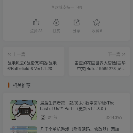
喜欢就支持一下吧
点赞
23
打赏
分享
收藏
8
上一篇
下一篇
战地风云6战役完整版/战地
雷亚的花园世界大冒险|豪华
6/Battlefield 6 Ver1.1.20
中文|Build.19565273-龙娘
之魂-踏碎虚空|解压即撸|
[355M/百度]
相关推荐
最后生还者第一部/美末1数字豪华版/The
Last of Us™ Part I（更新 v1.1.3.0 ）
2年前
14.3W+
几千个单机游戏（附激活码、修改器）添加