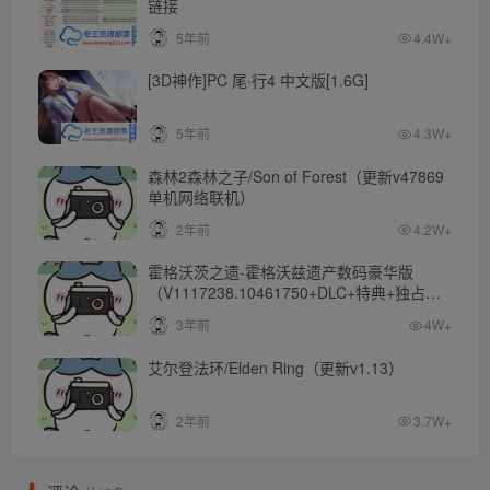
链接
5年前
4.4W+
[3D神作]PC 尾·行4 中文版[1.6G]
5年前
4.3W+
森林2森林之子/Son of Forest（更新v47869
单机网络联机）
2年前
4.2W+
霍格沃茨之遗-霍格沃兹遗产数码豪华版
（V1117238.10461750+DLC+特典+独占内
容）
3年前
4W+
艾尔登法环/Elden Ring（更新v1.13）
2年前
3.7W+