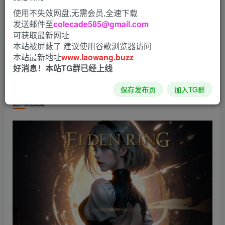
游戏介绍
使用不失效网盘,无需会员,全速下载
发送邮件至
colecade585@gmail.com
可获取最新网址
《艾尔登法环》是一款以正统黑暗奇幻世界为舞台的动作
本站被屏蔽了 建议使用谷歌浏览器访问
RPG游戏。走进辽阔的场景与地下迷宫探索未知，挑战困难
本站最新地址
www.laowang.buzz
重重的险境，享受克服困境时的成就感吧。不仅如此，登场
好消息！本站TG群已经上线
角色之间的利害关系谱成的群像剧，更是不容错过。
保存发布页
加入TG群
游戏截图