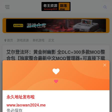
首页
游戏资源
单机游戏
正文
艾尔登法环：黄金树幽影 全DLC+300多款MOD整
合包【独家整合最新中文MOD管理器+可直接下载
N网6000+模组】/Elden Ring Ver1.161+MOD
Ver2025.11.26
老王
关注
打赏
8个月前更新
10
5828
23
永久地址发布啦
www.laowan2024.me
务必保存