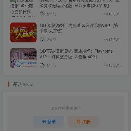
级魔改无码汉化版 [PC+安卓][3G/百度]
2年前
18.3W+
1910C资源站上线测试 留言评论抽VIP！(第
十期 未开奖)
2天前
15.7W+
[3D互动/汉化]动态 家族崩坏：Playhome
V12.1 终极整合版+人物档[40G]
5年前
15.6W+
评论
抢沙发
请登录后发表评论
登录
注册