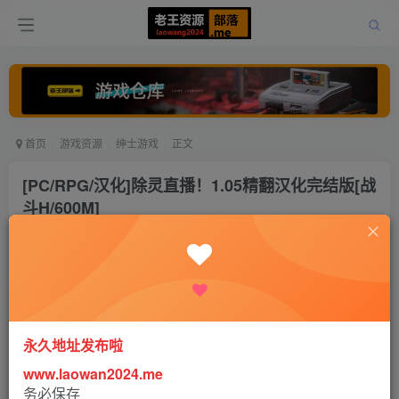
首页
游戏资源
绅士游戏
正文
[PC/RPG/汉化]除灵直播！1.05精翻汉化完结版[战
斗H/600M]
老王
关注
打赏
9个月前更新
0
3161
9
永久地址发布啦
www.laowan2024.me
务必保存
给大家带来这款无比神奇的直播题材RPG汉化新作！