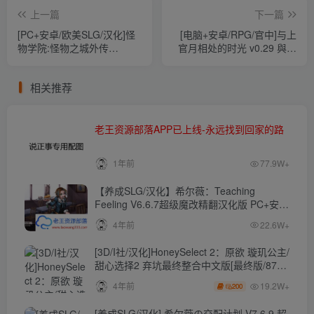
上一篇
下一篇
[PC+安卓/欧美SLG/汉化]怪
[电脑+安卓/RPG/官中]与上
物学院:怪物之城外传
官月相处的时光 v0.29 與上
Monster City: A Monster
官月相處的時光 作弊版
College Story v0.8官中版[度
[210M]
相关推荐
盘+1910盘][800M]
老王资源部落APP已上线-永远找到回家的路
1年前
77.9W+
【养成SLG/汉化】希尔薇：Teaching
Feeling V6.6.7超级魔改精翻汉化版 PC+安卓
【4.3G】
4年前
22.6W+
[3D/I社/汉化]HoneySelect 2：原欲 璇玑公主/
甜心选择2 弃坑最终整合中文版[最终版/87G/
秒传]
19.2W+
4年前
200
[养成SLG/汉化] 希尔薇の交配计划 V7.6.9 超