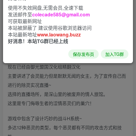
使用不失效网盘,无需会员,全速下载
发送邮件至
colecade585@gmail.com
除灵直播！V1.05 精翻汉化完结版
可获取最新网址
（除霊配信）
本站被屏蔽了 建议使用谷歌浏览器访问
本站最新地址
www.laowang.buzz
好消息！本站TG群已经上线
这是由[RiceRing]社团发售的一款题材超级新颖的RPG大
保存发布页
加入TG群
作！
现在已经由御光盟国汉化组精翻汉化
主要讲述了会灵能力但是默默无闻的女主，为了宣传自己而
进行的除灵实况直播~
选择的直播场所，是深山里的被废弃的情人旅馆。
这里是专门侮辱生者的涩情恶灵们的巢穴！
游戏中包含了设计巧妙的战斗H系统~
多达12种恶灵的类型，每个恶灵都有不同的攻击方式和技