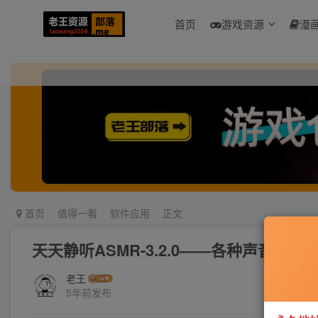
首页
游戏资源
漫
首页
值得一看
软件应用
正文
天天静听ASMR-3.2.0——各种声音治疗
老王
5年前发布