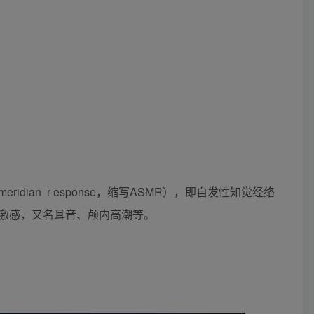
ridian r esponse，缩写ASMR），即自发性知觉经络
激感，又名耳音、颅内高潮等。