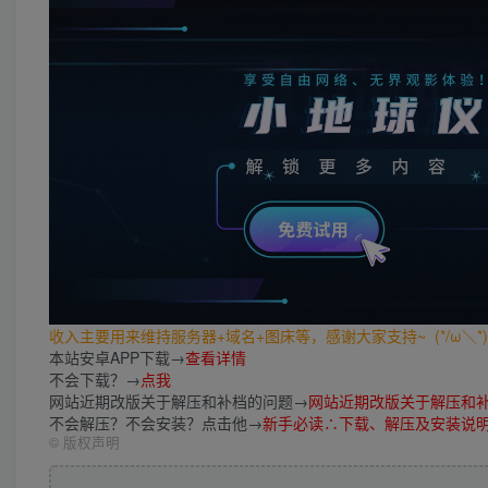
收入主要用来维持服务器+域名+图床等，感谢大家支持~ (*/ω＼*)
本站安卓APP下载→
查看详情
不会下载？→
点我
网站近期改版关于解压和补档的问题→
网站近期改版关于解压和
不会解压？不会安装？点击他→
新手必读∴下载、解压及安装说
©
版权声明