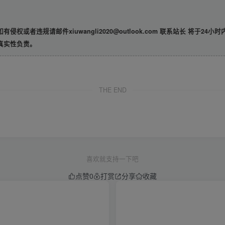
违规请邮件xiuwangli2020@outlook.com 联系站长 将于24小
真实性负责。
THE END
喜欢就支持一下吧
点赞
0
打赏
分享
收藏