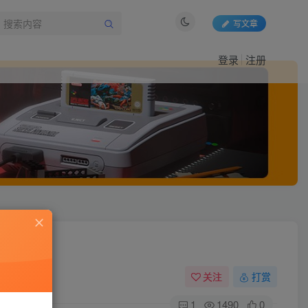
写文章
登录
注册
关注
打赏
1
1490
0