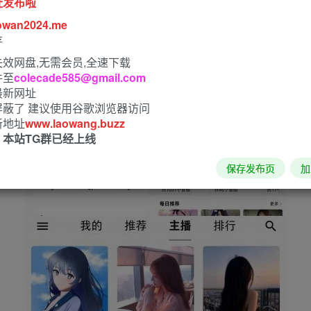
址发布啦
owan2024.me
存
效网盘,无需会员,全速下载
件至
colecade585@gmail.com
最新网址
屏蔽了 建议使用谷歌浏览器访问
新地址
www.laowang.buzz
！本站TG群已经上线
保存发布页
加