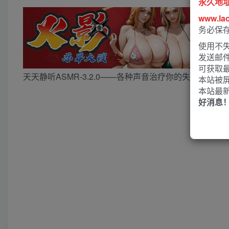
永久地
www.la
务必保
使用不失
发送邮
可获取
天天静听ASMR-3.2.0——各种声音治疗你的失眠
本站被
本站最
好消息