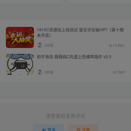
1910C资源站上线测试 留言评论抽VIP！(第十期
未开奖)
3天前
15.8W+
和平海岛·薇薇纯C内透上色裸奔插件 v2.0
3年前
7997
请登录后发表评论
登录
注册