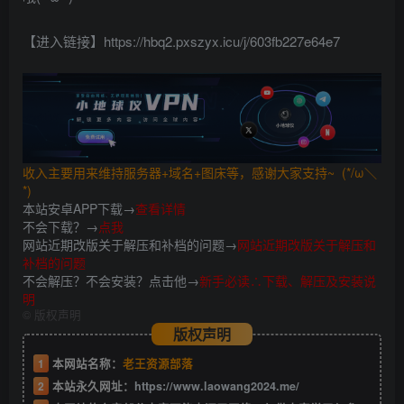
【进入链接】https://hbq2.pxszyx.icu/j/603fb227e64e7
收入主要用来维持服务器+域名+图床等，感谢大家支持~ (*/ω＼
*)
本站安卓APP下载→
查看详情
不会下载？→
点我
网站近期改版关于解压和补档的问题→
网站近期改版关于解压和
补档的问题
不会解压？不会安装？点击他→
新手必读∴下载、解压及安装说
明
©
版权声明
版权声明
1
本网站名称：
老王资源部落
2
本站永久网址：
https://www.laowang2024.me/