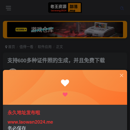
首页
值得一看
软件应用
正文
支持600多种证件照的生成，并且免费下载
老王
关注
打赏
5年前发布
0
770
0
永久地址发布啦
www.laowan2024.me
务必保存