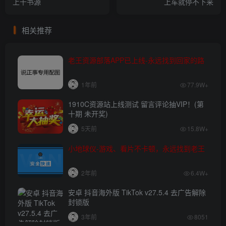
上千书源
上车就停不下来
相关推荐
老王资源部落APP已上线-永远找到回家的路
1年前
77.9W+
1910C资源站上线测试 留言评论抽VIP！(第
十期 未开奖)
5天前
15.8W+
小地球仪-游戏、看片不卡顿，永远找到老王
2年前
6.4W+
安卓 抖音海外版 TikTok v27.5.4 去广告解除
封锁版
3年前
8051