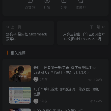
点赞
32
打赏
分享
收藏
11
上一篇
下一篇
野狗子 裂头怪 Slitterhead|
月亮三部曲(千年三妃)|官方
豪华中
中文|Build.18605659-月影
文|Build.18177227+预购特
浮生-梦回霓裳+DLC-多结局|
典+全DLC+原声带+美术集-
解压即撸|[8G/百度]
相关推荐
支持手柄|解压即撸|[25G/百
度]
最后生还者第一部/美末1数字豪华版/The
Last of Us™ Part I（更新 v1.1.3.0 ）
2年前
14.3W+
几千个单机游戏（附激活码、修改器）添加
链接
5年前
4.4W+
[3D神作]PC 尾·行4 中文版[1.6G]