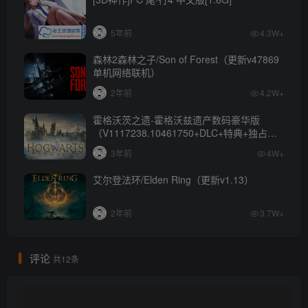
5年前
4.3W+
森林2森林之子/Son of Forest（更新v47869
单机网络联机）
2年前
4.2W+
霍格沃茨之遗-霍格沃兹遗产数码豪华版
（V1117238.10461750+DLC+特典+独占内
容）
3年前
4W+
艾尔登法环/Elden Ring（更新v1.13）
2年前
3.7W+
评论
共12条