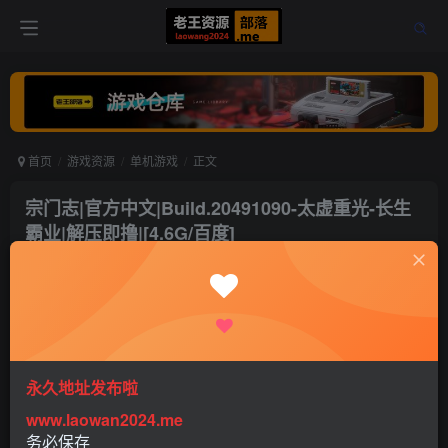
首页
游戏资源
单机游戏
正文
宗门志|官方中文|Build.20491090-太虚重光-长生
霸业|解压即撸|[4.6G/百度]
老王
关注
打赏
9个月前更新
12
1.1W+
32
永久地址发布啦
www.laowan2024.me
务必保存