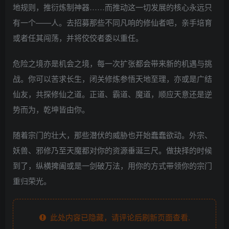
地规则，推衍炼制神器……而推动这一切发展的核心永远只
有一个——人。去招募那些不同凡响的修仙者吧，亲手培育
或者任其闯荡，并将佼佼者委以重任。
危险之境亦是机会之境，每一次扩张都会带来新的机遇与挑
战。你可以苦求长生，闭关修炼参悟天地至理，亦或是广结
仙友，共探修仙之道。正道、霸道、魔道，顺应天意还是逆
势而为，乾坤皆由你。
随着宗门的壮大，那些潜伏的威胁也开始蠢蠢欲动。外宗、
妖兽、邪修乃至天魔都对你的资源垂涎三尺。做抉择的时候
到了，纵横捭阖或是一剑破万法，用你的方式带领你的宗门
重归荣光。
此处内容已隐藏，请评论后刷新页面查看.