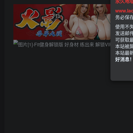
永久地
www.la
务必保
使用不失
发送邮
可获取
本站被
本站最
好消息