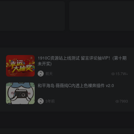
1910C资源站上线测试 留言评论抽VIP！(第十期
未开奖)
前天
15.7W+
和平海岛·薇薇纯C内透上色裸奔插件 v2.0
3年前
7993