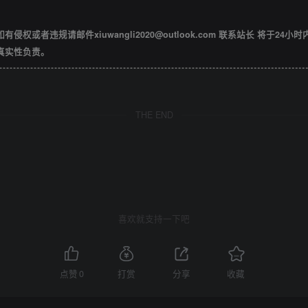
违规请邮件xiuwangli2020@outlook.com 联系站长 将于24小
真实性负责。
THE END
喜欢就支持一下吧
点赞
0
打赏
分享
收藏