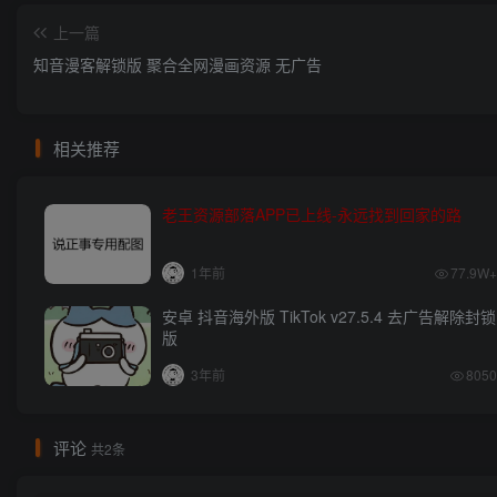
上一篇
知音漫客解锁版 聚合全网漫画资源 无广告
相关推荐
老王资源部落APP已上线-永远找到回家的路
1年前
77.9W+
安卓 抖音海外版 TikTok v27.5.4 去广告解除封锁
版
3年前
8050
评论
共2条