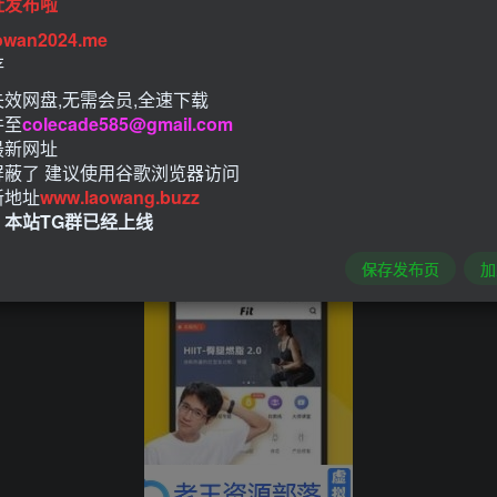
址发布啦
owan2024.me
存
效网盘,无需会员,全速下载
件至
colecade585@gmail.com
最新网址
屏蔽了 建议使用谷歌浏览器访问
新地址
www.laowang.buzz
！本站TG群已经上线
保存发布页
加