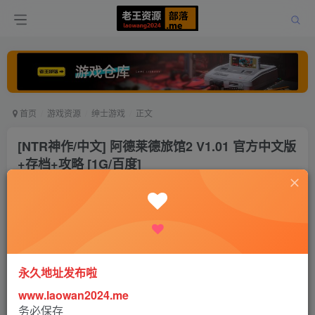
首页
游戏资源
绅士游戏
正文
[NTR神作/中文] 阿德莱德旅馆2 V1.01 官方中文版
+存档+攻略 [1G/百度]
老王
关注
打赏
2年前更新
0
9186
17
永久地址发布啦
www.laowan2024.me
务必保存
阿德莱德旅馆 2 V1.01 官方中文版+存档+攻略