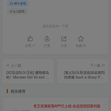
绅士游戏
# SLG游戏
喜欢就支持一下吧
点赞
17
打赏
分享
收藏
33
上一篇
下一篇
[3D互动SLG/汉化] 魔物娘岛
[鬼父SLG/高渲染]如此剧烈
屿！Monster Girl V0.443 汉
的疼痛 Such a Sharp Pain
化版 [6.4G/百度]
v0.11中文演练版[PC][3.3G/
百度]
相关推荐
老王资源部落APP已上线-永远找到回家的路