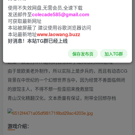
使用不失效网盘,无需会员,全速下载
（The Adelaide Inn）
发送邮件至
colecade585@gmail.com
可获取最新网址
PS：这是时隔半年的一次大更新，根据更新日志这次更新之
本站被屏蔽了 建议使用谷歌浏览器访问
后游戏内容差不多增加到原来的2倍
本站最新地址
www.laowang.buzz
好消息！本站TG群已经上线
游戏简介：
保存发布页
加入TG群
这是一款主打NTR题材的日系2D手绘风格的SLG游戏
由于是欧美老外制作，所以实际上是步兵的，而且有动态CG
背景在中世纪的一个幻想世界当中，因为经营不善面临倒闭
的旅馆主人，不得不想一些歪招来挽救旅馆
青山汉化精翻汉化，文本质量有保证，附带全回想存档
游戏介绍：