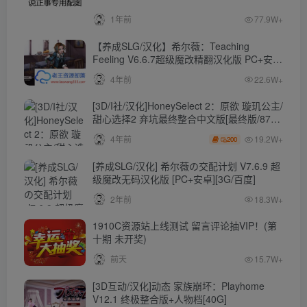
1年前
77.9W+
【养成SLG/汉化】希尔薇：Teaching
Feeling V6.6.7超级魔改精翻汉化版 PC+安卓
【4.3G】
4年前
22.6W+
[3D/I社/汉化]HoneySelect 2：原欲 璇玑公主/
甜心选择2 弃坑最终整合中文版[最终版/87G/
秒传]
19.2W+
4年前
200
[养成SLG/汉化] 希尔薇の交配计划 V7.6.9 超
级魔改无码汉化版 [PC+安卓][3G/百度]
2年前
18.3W+
1910C资源站上线测试 留言评论抽VIP！(第
十期 未开奖)
前天
15.7W+
[3D互动/汉化]动态 家族崩坏：Playhome
V12.1 终极整合版+人物档[40G]