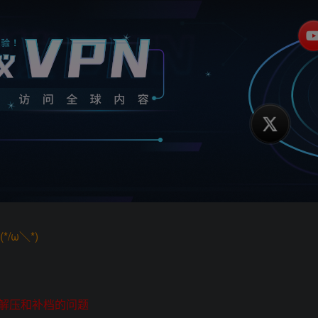
/ω＼*)
解压和补档的问题