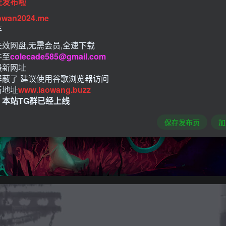
址发布啦
owan2024.me
存
效网盘,无需会员,全速下载
件至
colecade585@gmail.com
最新网址
屏蔽了 建议使用谷歌浏览器访问
新地址
www.laowang.buzz
！本站TG群已经上线
保存发布页
加