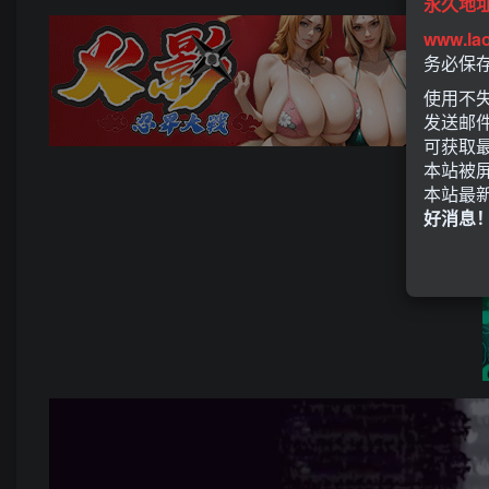
永久地
www.la
务必保
使用不失
发送邮
可获取
本站被
本站最
好消息