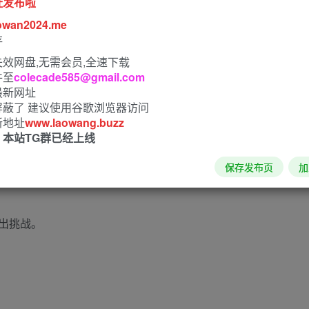
址发布啦
owan2024.me
存
效网盘,无需会员,全速下载
件至
colecade585@gmail.com
最新网址
屏蔽了 建议使用谷歌浏览器访问
新地址
www.laowang.buzz
！本站TG群已经上线
保存发布页
加
难攻不落的迷宫。
出挑战。