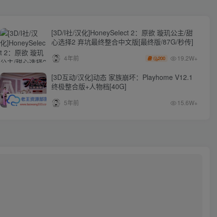
[3D/I社/汉化]HoneySelect 2：原欲 璇玑公主/甜
心选择2 弃坑最终整合中文版[最终版/87G/秒传]
19.2W+
4年前
200
[3D互动/汉化]动态 家族崩坏：Playhome V12.1
终极整合版+人物档[40G]
5年前
15.6W+