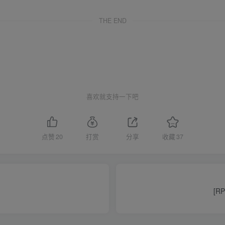
THE END
喜欢就支持一下吧
点赞
20
打赏
分享
收藏
37
[R