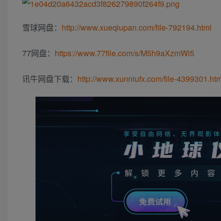
雪球网盘：
http://www.xueqiupan.com/file-792194.html
77网盘：
https://www.77file.com/s/M5h9aXzmWi5
讯牛网盘下载：
http://www.xunniufx.com/file-4399301.htm