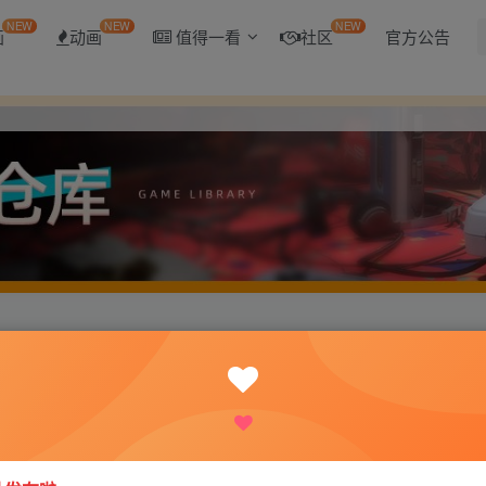
NEW
NEW
NEW
画
动画
值得一看
社区
官方公告
Dragoon 2 ～黎明のフラグメンツ～ 龙之齿轮-黎明