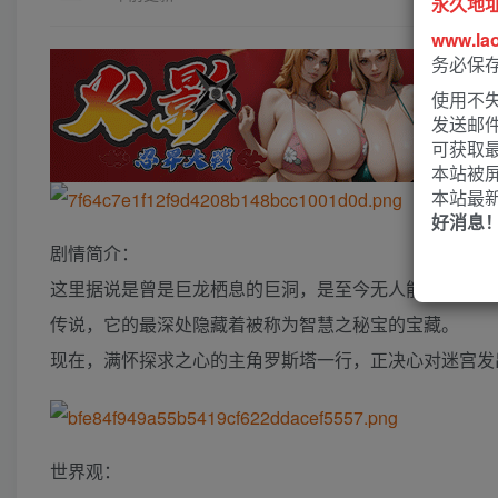
永久地
www.la
务必保
使用不失
发送邮
可获取
本站被
本站最
好消息
剧情简介：
这里据说是曾是巨龙栖息的巨洞，是至今无人能够攻破的
传说，它的最深处隐藏着被称为智慧之秘宝的宝藏。
现在，满怀探求之心的主角罗斯塔一行，正决心对迷宫发
世界观：