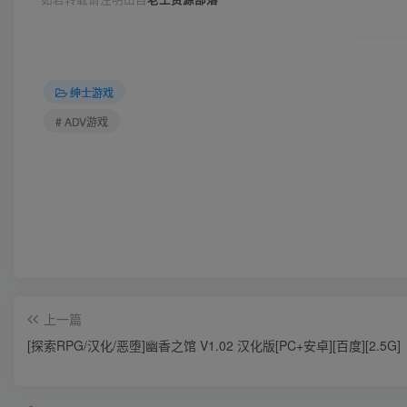
绅士游戏
# ADV游戏
上一篇
[探索RPG/汉化/恶堕]幽香之馆 V1.02 汉化版[PC+安卓][百度][2.5G]