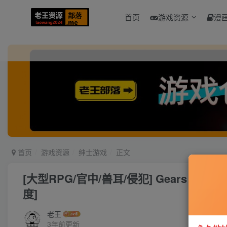
首页
游戏资源
漫
首页
游戏资源
绅士游戏
正文
[大型RPG/官中/兽耳/侵犯] Gears of 
度]
老王
3年前更新