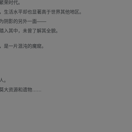
繁荣时代。
，生活水平却也显著高于世界其他地区。
为阴影的另外一面——
踏入其中，未曾了解其全貌。
，是一片混沌的魔窟。
人。
莫大资源和遗物……