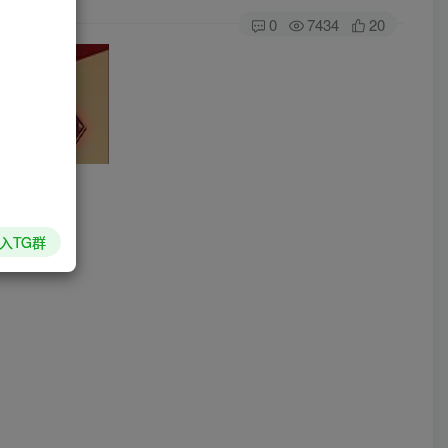
0
7434
20
入TG群