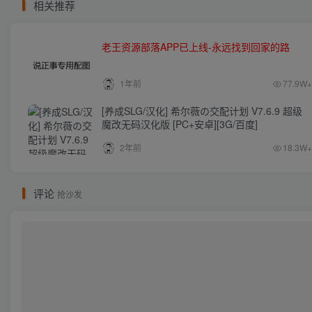
相关推荐
老王资源部落APP已上线-永远找到回家的路
1年前
77.9W+
[养成SLG/汉化] 希尔薇の交配计划 V7.6.9 超级
魔改无码汉化版 [PC+安卓][3G/百度]
2年前
18.3W+
评论
抢沙发