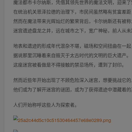
魔法都市卡尔纳斯，凭借其领先世界的魔法文明，迎来了
在统治机关恩泽拉德的治理下，市民间虽然略有贫富差距
然而在魔法带来光辉灿烂的繁荣背后，卡尔纳斯还有被称
迷宫遗迹盘龙之井，远在城市之下，宽广神秘，前人从未
地表和遗迹的形成年代混杂不堪，磁场和空间扭曲在一起
据说那里沉睡着来自毁灭于太古时代的文明的巨大遗产。
这座迷宫被看做是不得接触的禁忌场所，遭到了封印。
然而近些年开始出现了不顾危险深入迷宫，想要挑战它的
他们或为了解开迷宫的谜团，或为了获得遗迹中潜藏着的
人们开始称呼这些人为探索者。