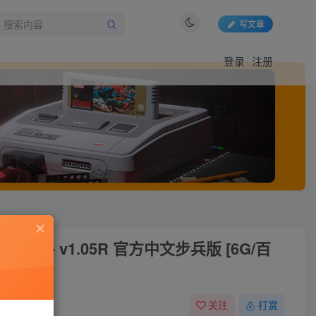
写文章
登录
注册
的碎片- v1.05R 官方中文步兵版 [6G/百
关注
打赏