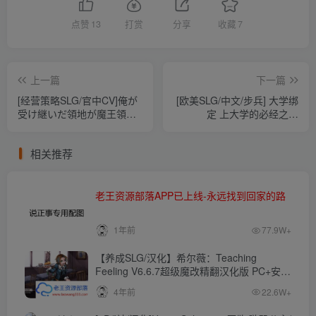
点赞
13
打赏
分享
收藏
7
上一篇
下一篇
[经营策略SLG/官中CV]俺が
[欧美SLG/中文/步兵] 大学绑
受け継いだ領地が魔王領だ
定 上大学的必经之路
と! 我继承的领地竟然是魔王
CollegeBound 完结汉化版
领！？[电脑844M/百度]
PC+安卓[8.3G/百度]
相关推荐
老王资源部落APP已上线-永远找到回家的路
1年前
77.9W+
【养成SLG/汉化】希尔薇：Teaching
Feeling V6.6.7超级魔改精翻汉化版 PC+安卓
【4.3G】
4年前
22.6W+