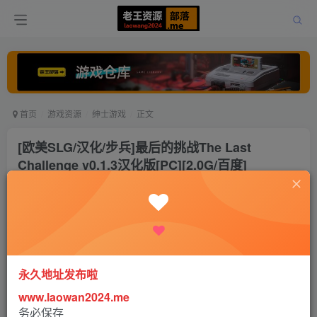
首页
游戏资源
绅士游戏
正文
[欧美SLG/汉化/步兵]最后的挑战The Last
Challenge v0.1.3汉化版[PC][2.0G/百度]
老王
关注
打赏
3年前更新
0
3041
13
永久地址发布啦
www.laowan2024.me
务必保存
给大家带来一款欧美SLG游戏 最后的挑战The Last