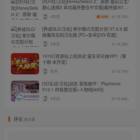
[3D/I社/汉化]HoneySelect 2：原欲 璇玑公主/
甜心选择2 弃坑最终整合中文版[最终版/87G/
秒传]
19.2W+
4年前
200
[养成SLG/汉化] 希尔薇の交配计划 V7.6.9 超
级魔改无码汉化版 [PC+安卓][3G/百度]
2年前
18.3W+
1910C资源站上线测试 留言评论抽VIP！(第
十期 未开奖)
前天
15.7W+
[3D互动/汉化]动态 家族崩坏：Playhome
V12.1 终极整合版+人物档[40G]
5年前
15.6W+
评论
抢沙发