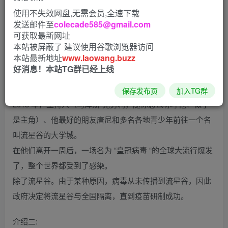
使用不失效网盘,无需会员,全速下载
Challenge v0.1.3 PC汉化版
发送邮件至
colecade585@gmail.com
可获取最新网址
感谢1910C随缘汉化
本站被屏蔽了 建议使用谷歌浏览器访问
本站最新地址
www.laowang.buzz
好消息！本站TG群已经上线
游戏介绍:
保存发布页
加入TG群
2013 年，主持人（马库斯-克劳利，随你怎么称呼他←似乎
是主角）、他最好的朋友唐尼和多名各地青少年前往一个名
叫流星谷的大学城。
在他们离开一周后，一场名为 “皇冠病毒 “的全球大流行爆发
了，整个世界都受到了感染。
除了流星谷。由于某种原因，病毒从未传播到流星谷，因此
政府决定将流星谷与全国隔离，直到疫苗研制成功。
介绍二: