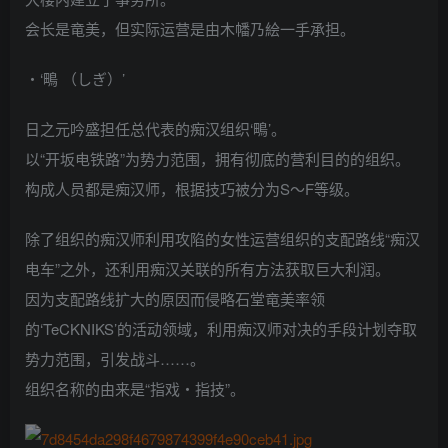
会长是竜美，但实际运营是由木幡乃絵一手承担。
・‘鴫 （しぎ）’
日之元吟盛担任总代表的痴汉组织‘鴫’。
以“开坂电铁路”为势力范围，拥有彻底的营利目的的组织。
构成人员都是痴汉师，根据技巧被分为S～F等级。
除了组织的痴汉师利用攻陷的女性运营组织的支配路线“痴汉
电车”之外，还利用痴汉关联的所有方法获取巨大利润。
因为支配路线扩大的原因而侵略石堂竜美率领
的‘TeCKNIKS’的活动领域，利用痴汉师对决的手段计划夺取
势力范围，引发战斗……。
组织名称的由来是“指戏・指技”。