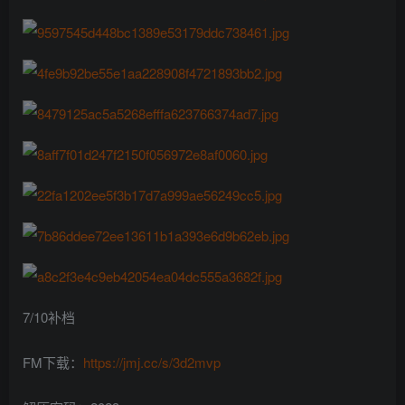
7/10补档
FM下载：
https://jmj.cc/s/3d2mvp