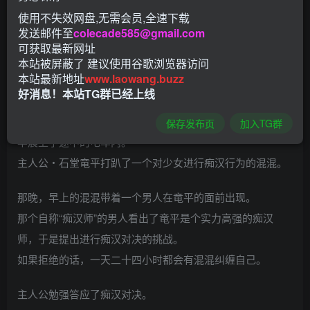
使用不失效网盘,无需会员,全速下载
（電車内でなう）
发送邮件至
colecade585@gmail.com
可获取最新网址
本站被屏蔽了 建议使用谷歌浏览器访问
本站最新地址
www.laowang.buzz
故事简介:
好消息！本站TG群已经上线
本次的“なう。”为痴汉战斗！！
保存发布页
加入TG群
早晨上学途中的电车内。
主人公・石堂竜平打趴了一个对少女进行痴汉行为的混混。
那晚，早上的混混带着一个男人在竜平的面前出现。
那个自称“痴汉师”的男人看出了竜平是个实力高强的痴汉
师，于是提出进行痴汉对决的挑战。
如果拒绝的话，一天二十四小时都会有混混纠缠自己。
主人公勉强答应了痴汉对决。