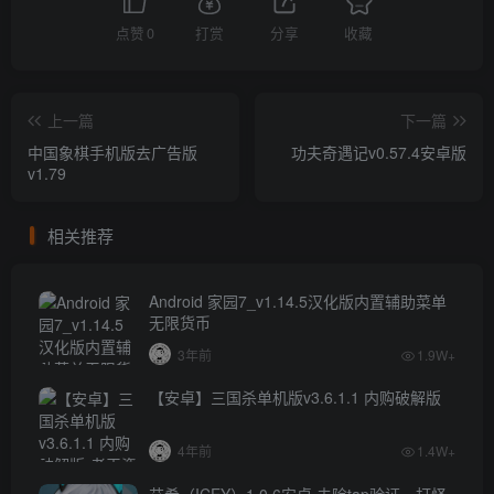
点赞
0
打赏
分享
收藏
上一篇
下一篇
中国象棋手机版去广告版
功夫奇遇记v0.57.4安卓版
v1.79
相关推荐
Android 家园7_v1.14.5汉化版内置辅助菜单
无限货币
3年前
1.9W+
【安卓】三国杀单机版v3.6.1.1 内购破解版
4年前
1.4W+
艾希（ICEY）1.0.6安卓 去除tap验证，打怪