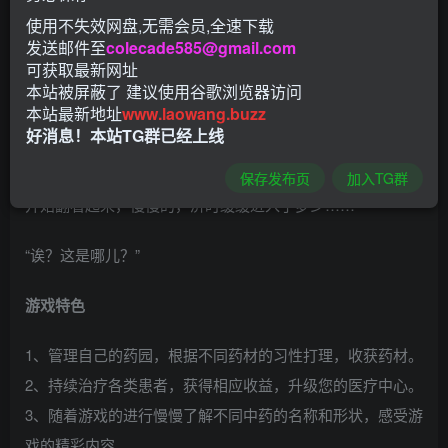
使用不失效网盘,无需会员,全速下载
发送邮件至
colecade585@gmail.com
梦之神妙，有时不能仅以梦语视之。世界之大无奇不有，梦
可获取最新网址
本站被屏蔽了 建议使用谷歌浏览器访问
中的事或许别有深意，谁知道呢？
本站最新地址
www.laowang.buzz
好消息！本站TG群已经上线
济时晚上睡觉时忆起了幼时因得一病求医未果，后得药方一
张，服下而愈。念及此，济时起身拿起来桌上的本草纲目，
保存发布页
加入TG群
开始翻看起来，慢慢的，济时缓缓进入了梦乡……
“诶？这是哪儿？”
游戏特色
1、管理自己的药园，根据不同药材的习性打理，收获药材。
2、持续治疗各类患者，获得相应收益，升级您的医疗中心。
3、随着游戏的进行慢慢了解不同中药的名称和形状，感受游
戏的精彩内容。