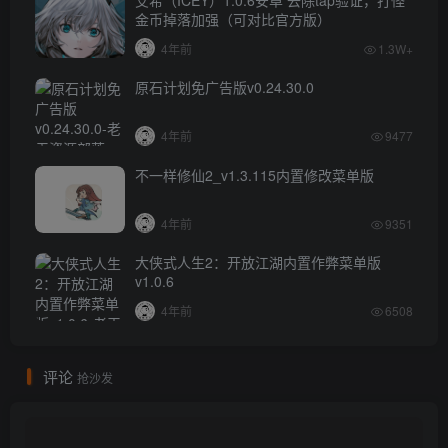
金币掉落加强（可对比官方版）
4年前
1.3W+
原石计划免广告版v0.24.30.0
4年前
9477
不一样修仙2_v1.3.115内置修改菜单版
4年前
9351
大侠式人生2：开放江湖内置作弊菜单版
v1.0.6
4年前
6508
评论
抢沙发