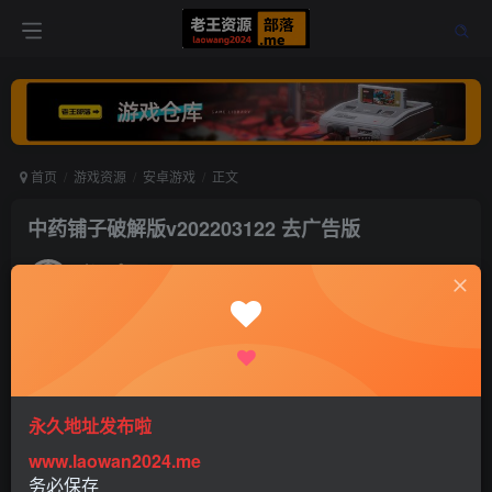
首页
游戏资源
安卓游戏
正文
中药铺子破解版v202203122 去广告版
老王
关注
打赏
4年前更新
0
1033
0
永久地址发布啦
www.laowan2024.me
务必保存