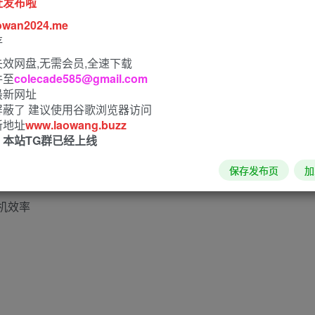
址发布啦
owan2024.me
存
效网盘,无需会员,全速下载
件至
colecade585@gmail.com
最新网址
屏蔽了 建议使用谷歌浏览器访问
新地址
www.laowang.buzz
！本站TG群已经上线
保存发布页
加
挂机效率