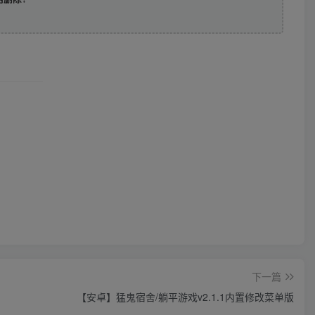
下一篇
【安卓】猛鬼宿舍/躺平游戏v2.1.1内置修改菜单版