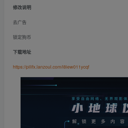
修改说明
去广告
锁定狗币
下载地址
https://pilifx.lanzoul.com/i8iew011ycqf