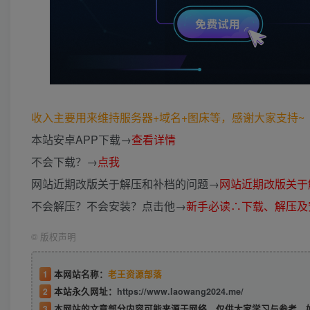
收入主要用来维持服务器+域名+图床等，感谢大家支持~ (*
本站安卓APP下载→
查看详情
不会下载？→
点我
网站近期改版关于解压和补档的问题→
网站近期改版关于
不会解压？不会安装？点击他→
新手必读∴下载、解压及
©
版权声明
1
本网站名称：
老王资源部落
2
本站永久网址：
https://www.laowang2024.me/
3
本网站的文章部分内容可能来源于网络，仅供大家学习与参考，如有侵权或者