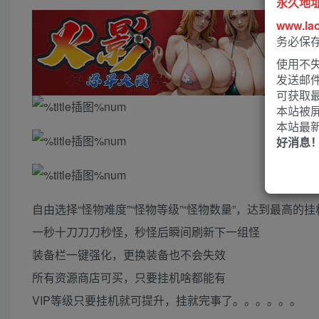
永久地
www.la
务必保
使用不失
发送邮
可获取
本站被
本站最
好消息
自由选择“怪物难度”“怪物等级”“怪物数量”，达到最高的
一秒十刀刀刀秒怪，秒怪后瞬间刷新下一组怪
装备栏一键强化，更换装备也不会失效
所有资源商店可买，只要挂机啥都能有
VIP等级只要挂机就可提升，挂就完事了。。。。。。