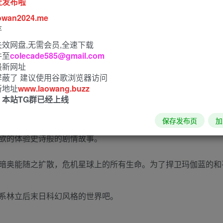
址发布啦
owan2024.me
存
效网盘,无需会员,全速下载
件至
colecade585@gmail.com
最新网址
屏蔽了 建议使用谷歌浏览器访问
新地址
www.laowang.buzz
！本站TG群已经上线
保存发布页
加
列屡获殊荣的制作人Piranha Bytes创作的复古开放式角色扮演
欲的体验史诗般的剧情故事。
暗奥能随之扩散，危机星球上的所有生命。为了捍卫玛伽蓝的和
系林立后末日科幻风格的世界吧。