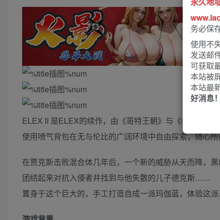
永久地
www.la
务必保
使用不失
发送邮
可获取
本站被
本站最
好消息
ELEX II 是ELEX的续作，由《哥特王朝》与《崛起》系
使用喷气背包在无与伦比的广阔环境中自由探索，随心所
在贾克斯击败混合体几年后，一个新的威胁从天而降，黑
团结起来对抗入侵者并找到与他失散的儿子德克斯……
置身于这个巨大的，手工打造自成一派玛伽蓝，体验这派
游戏背景