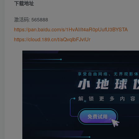
下载地址
激活码: 565888
https://pan.baidu.com/s/1HvAlilt4aR0pUufU3BYSTA
https://cloud.189.cn/t/aQvqIbFJviUr