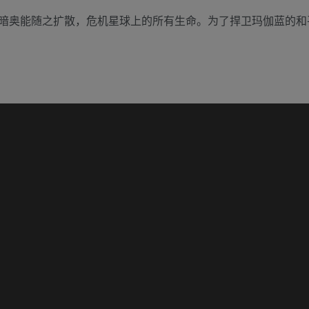
暗奥能随之扩散，危机星球上的所有生命。为了捍卫玛伽蓝的和