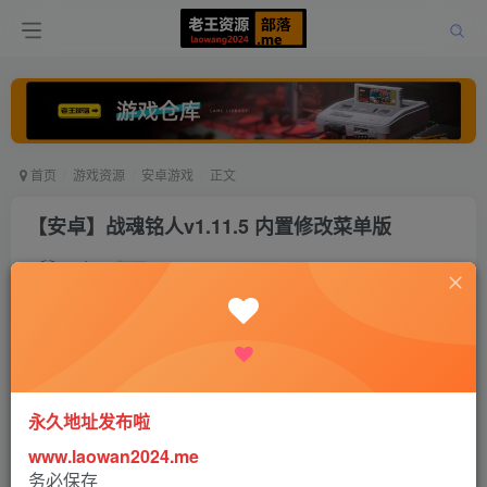
首页
游戏资源
安卓游戏
正文
【安卓】战魂铭人v1.11.5 内置修改菜单版
老王
关注
打赏
4年前发布
0
1314
0
永久地址发布啦
www.laowan2024.me
务必保存