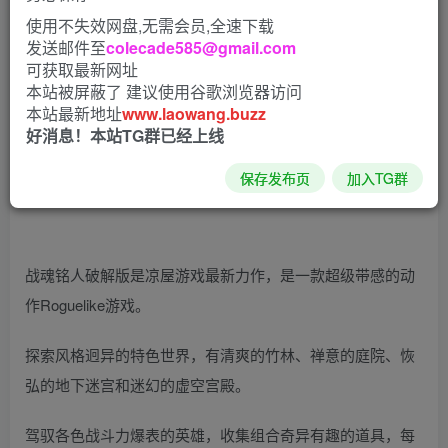
使用不失效网盘,无需会员,全速下载
发送邮件至
colecade585@gmail.com
可获取最新网址
本站被屏蔽了 建议使用谷歌浏览器访问
本站最新地址
www.laowang.buzz
好消息！本站TG群已经上线
保存发布页
加入TG群
战魂铭人破解版是凉屋游戏最新力作，是一款超级带感的动
作Roguelike游戏。
探索风格迥异的特色世界，有清爽的竹林、禅意的庭院、恢
弘的地下迷宫和迷幻的虚空宫殿。
驾驭各色战斗力爆表的英雄，收集组合奇异有趣的道具，每