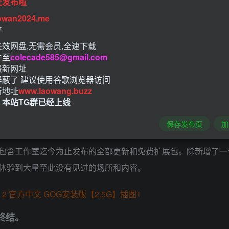
址发布啦
owan2024.me
存
效网盘,无需会员,全速下载
件至
colecade585@gmail.com
最新网址
屏蔽了 建议使用谷歌浏览器访问
新地址
www.laowang.buzz
！本站TG群已经上线
新更新！
保存发布页
加
包含工作室迄今为止发布的全部更新和免费扩展包。除新增了一
以体验到大量至此没有见过的场所和内容。
终结。