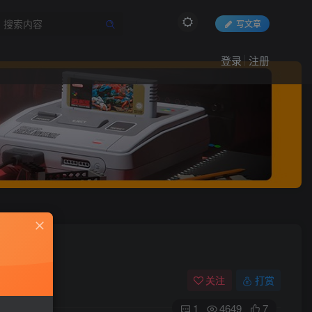
写文章
登录
注册
5G】
关注
打赏
1
4649
7