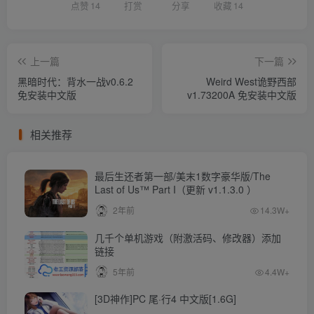
点赞
14
打赏
分享
收藏
14
上一篇
下一篇
黑暗时代：背水一战v0.6.2
Weird West诡野西部
免安装中文版
v1.73200A 免安装中文版
相关推荐
最后生还者第一部/美末1数字豪华版/The
Last of Us™ Part I（更新 v1.1.3.0 ）
2年前
14.3W+
几千个单机游戏（附激活码、修改器）添加
链接
5年前
4.4W+
[3D神作]PC 尾·行4 中文版[1.6G]