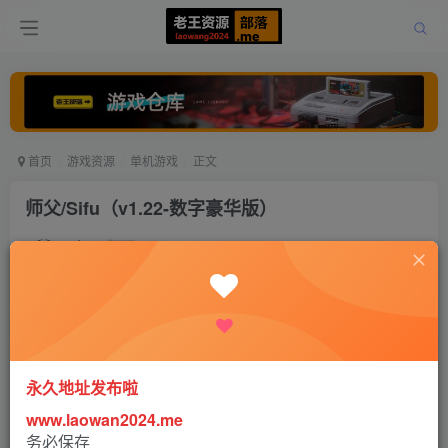
首页
游戏资源
单机游戏
正文
师父/Sifu（v1.22-数字豪华版）
老王
关注
打赏
3年前更新
0
6576
14
《Sifu》是出品《Absolver》的独立工作室 Sloclap 的全新作
永久地址发布啦
品。这是一款包含了刺激拳拳到肉战斗的第三人称动作游
www.laowan2024.me
戏，其中你将扮演一位踏上复仇道路的功夫学徒。
务必保存