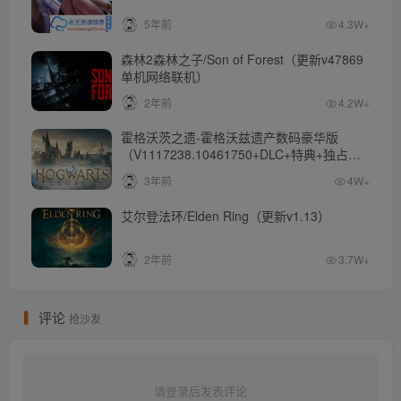
5年前
4.3W+
森林2森林之子/Son of Forest（更新v47869
单机网络联机）
2年前
4.2W+
霍格沃茨之遗-霍格沃兹遗产数码豪华版
（V1117238.10461750+DLC+特典+独占内
容）
3年前
4W+
艾尔登法环/Elden Ring（更新v1.13）
2年前
3.7W+
评论
抢沙发
请登录后发表评论