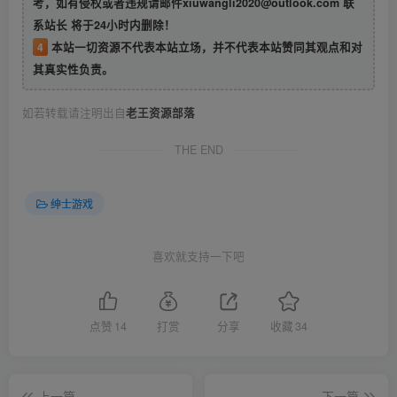
考，如有侵权或者违规请邮件xiuwangli2020@outlook.com 联
系站长 将于24小时内删除！
4
本站一切资源不代表本站立场，并不代表本站赞同其观点和对
其真实性负责。
如若转载请注明出自
老王资源部落
THE END
绅士游戏
喜欢就支持一下吧
点赞
14
打赏
分享
收藏
34
上一篇
下一篇