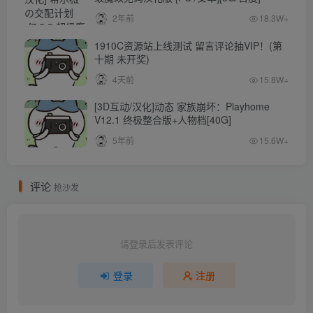
2年前
18.3W+
1910C资源站上线测试 留言评论抽VIP！(第
十期 未开奖)
4天前
15.8W+
[3D互动/汉化]动态 家族崩坏：Playhome
V12.1 终极整合版+人物档[40G]
5年前
15.6W+
评论
抢沙发
请登录后发表评论
登录
注册