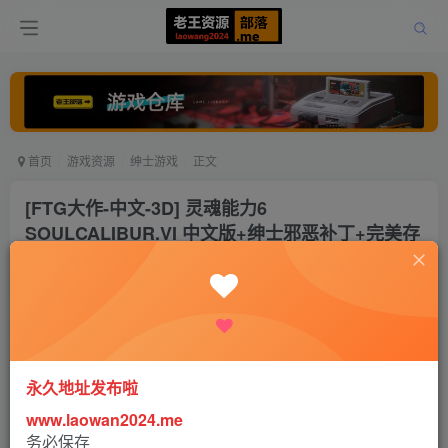
首页
游戏资源
绅士游戏
正文
[FTG大作-中文-3D] 灵魂能力6
SOULCALIBUR.VI 中文版+绅士邪恶补丁+完美存
档[12G]
老王
关注
打赏
4年前更新
0
1.5W+
14
永久地址发布啦
www.laowan2024.me
务必保存