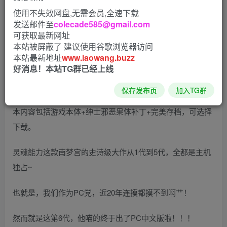
使用不失效网盘,无需会员,全速下载
为大家推荐一款称得上超级大作的游戏：
发送邮件至
colecade585@gmail.com
可获取最新网址
灵魂能力6（刀魂6）-SOULCALIBUR.VI?中文（绅士）版
本站被屏蔽了 建议使用谷歌浏览器访问
本站最新地址
www.laowang.buzz
好消息！本站TG群已经上线
又叫爆衣刀剑格斗6，游戏为真正绿色硬盘版，解压即玩！
保存发布页
加入TG群
本内容包括游戏本体+绅士邪恶果体补丁+完美存档，可选择
下载。
灵魂能力这款南梦宫的史诗级大作从1代到5代，全都是主机
独占~
也就是，我们作为PC党，近20年连摸都摸不到啊艹！
然而就是这第6代，他喵的终于出了PC中文版啦！！！