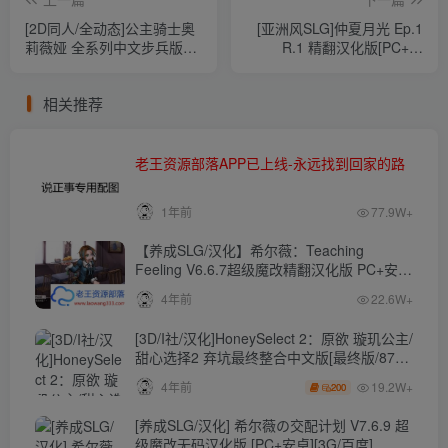
[2D同人/全动态]公主骑士奥
[亚洲风SLG]仲夏月光 Ep.1
莉薇娅 全系列中文步兵版
R.1 精翻汉化版[PC+安
+游戏[BD超清][7G/百度]
卓/2G/百度]
相关推荐
老王资源部落APP已上线-永远找到回家的路
1年前
77.9W+
【养成SLG/汉化】希尔薇：Teaching
Feeling V6.6.7超级魔改精翻汉化版 PC+安卓
【4.3G】
4年前
22.6W+
[3D/I社/汉化]HoneySelect 2：原欲 璇玑公主/
甜心选择2 弃坑最终整合中文版[最终版/87G/
秒传]
19.2W+
4年前
200
[养成SLG/汉化] 希尔薇の交配计划 V7.6.9 超
级魔改无码汉化版 [PC+安卓][3G/百度]