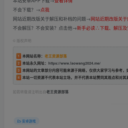
本站安卓APP下载→
查看详情
不会下载？→
点我
网站近期改版关于解压和补档的问题→
网站近期改版关于
不会解压？不会安装？点击他→
新手必读∴下载、解压及
©
版权声明
1
本网站名称：
老王资源部落
2
本站永久网址：
https://www.laowang2024.me/
3
本网站的文章部分内容可能来源于网络，仅供大家学习与参考，如有侵权或者
4
本站一切资源不代表本站立场，并不代表本站赞同其观点和对其
如若转载请注明出自
老王资源部落
安卓游戏