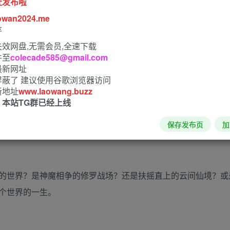
址发布啦
owan2024.me
存
效网盘,无需会员,全速下载
件至
colecade585@gmail.com
最新网址
屏蔽了 建议使用谷歌浏览器访问
新地址
www.laowang.buzz
！本站TG群已经上线
保存发布页
加
的世界？是神魔相争的修罗战场？还是扶摇直上的云间仙境？或
个世界的一生。