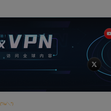
/ω＼*)