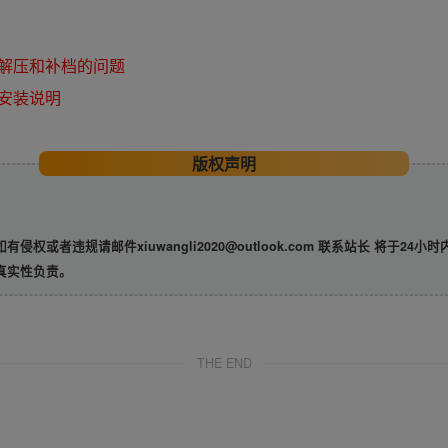
解压和补档的问题
安装说明
版权声明
违规请邮件xiuwangli2020@outlook.com 联系站长 将于24小
真实性负责。
THE END