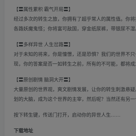
【〓属性累积 霸气开局〓】
经过多次的转生之旅，你拥有了超乎常人的属性值。你将
各路妖魔鬼怪；你将富可敌国，穿金纸尿裤，带银尿不湿
【〓多样异世 人生岔路〓】
对于未知的将来，你是憧憬，还是恐惧？我们的世界不只
现，你的答案是否一如转生之前，所有的不可能，都将成
【〓原创剧情 脑洞大开〓】
大量原创的世界观，爽文剧情发展，让你的转生刺激悬疑
划的大脑，成为这个世界的主宰，然后呢？当然还有另一个
按下转生键，传送门打开，启动你的异世人生……
下载地址