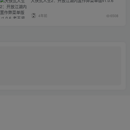
大侠式人生2：开放江湖内置作弊菜单版v1.0.6
4年前
6508