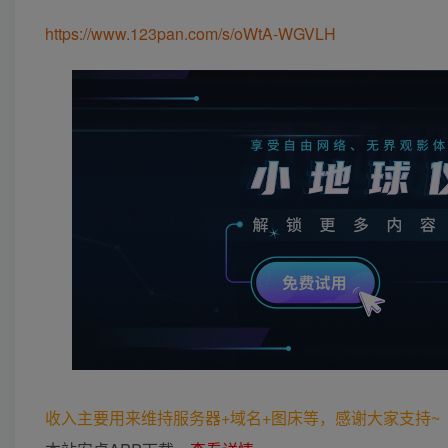
https://www.123pan.com/s/oWtA-WGVLH
收入主要用来维持服务器+域名+图床等，感谢大家支持~ (*