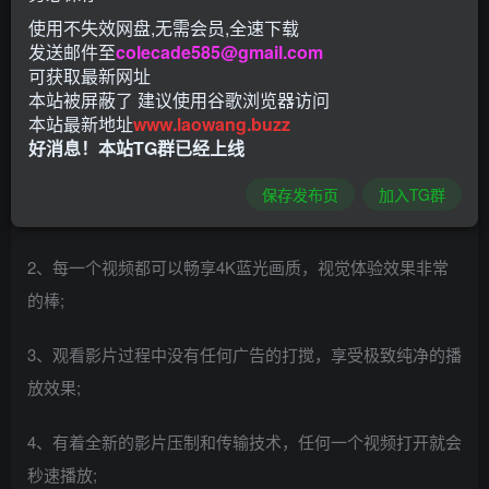
路，满足不同用户的追剧需求，能够为你带来不一样的看剧
使用不失效网盘,无需会员,全速下载
体验，大师兄影视TV版app里面的影视资源是非常多的，功
发送邮件至
colecade585@gmail.com
能很强大。
可获取最新网址
本站被屏蔽了 建议使用谷歌浏览器访问
本站最新地址
www.laowang.buzz
软件特色
好消息！本站TG群已经上线
1、汇聚了全球最全的影视资源，国内外海量视频资源一网打
保存发布页
加入TG群
尽;
2、每一个视频都可以畅享4K蓝光画质，视觉体验效果非常
的棒;
3、观看影片过程中没有任何广告的打搅，享受极致纯净的播
放效果;
4、有着全新的影片压制和传输技术，任何一个视频打开就会
秒速播放;