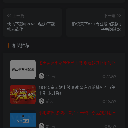
上一篇
下一篇
快鸟下载app v3.0磁力下载
静读天下v7.1专业版 超强电
搜索软件
子书阅读器
相关推荐
老王资源部落APP已上线-永远找到回家的路
1年前
77.9W+
1910C资源站上线测试 留言评论抽VIP！(第
十期 未开奖)
前天
15.7W+
小地球仪-游戏、看片不卡顿，永远找到老王
2年前
6.4W+