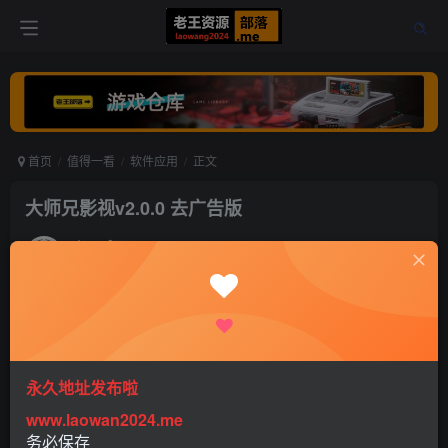
首页
值得一看
软件应用
正文
大师兄影视v2.0.0 去广告版
老王
关注
打赏
4年前更新
0
815
0
永久地址发布啦
www.laowan2024.me
大师兄影视app是一款非常火热的影视播放软件支持多条线
务必保存