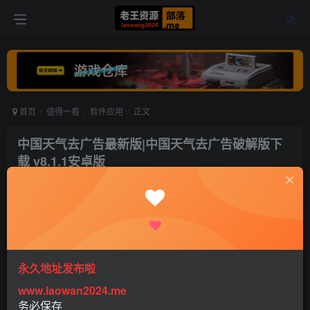
首页
值得一看
软件应用
正文
中国天气去广告最新版|中国天气去广告破解版下
载 v8.1.1安卓版
老王
关注
打赏
4年前更新
0
337
0
永久地址发布啦
www.laowan2024.me
务必保存