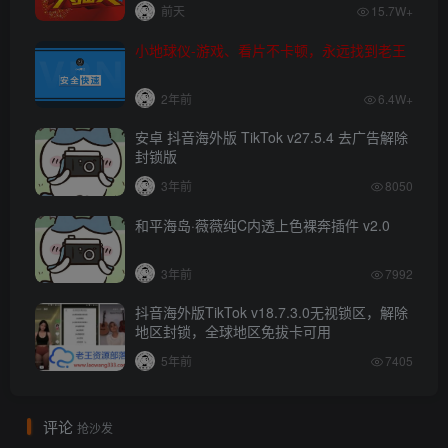
前天
15.7W+
小地球仪-游戏、看片不卡顿，永远找到老王
2年前
6.4W+
安卓 抖音海外版 TikTok v27.5.4 去广告解除
封锁版
3年前
8050
和平海岛·薇薇纯C内透上色裸奔插件 v2.0
3年前
7992
抖音海外版TikTok v18.7.3.0无视锁区，解除
地区封锁，全球地区免拔卡可用
5年前
7405
评论
抢沙发