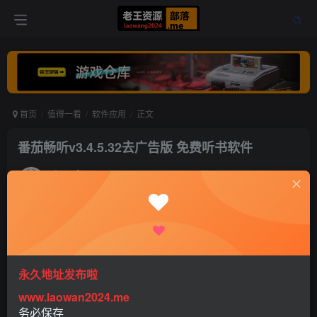
首页
值得一看
软件应用
正文
番茄畅听v3.4.5.32去广告版 免费听书软件
老王
关注
打赏
4年前发布
0
749
0
永久地址发布啦
www.laowan2024.me
务必保存