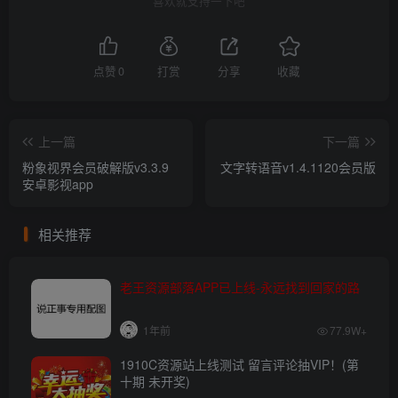
喜欢就支持一下吧
点赞
0
打赏
分享
收藏
上一篇
下一篇
粉象视界会员破解版v3.3.9
文字转语音v1.4.1120会员版
安卓影视app
相关推荐
老王资源部落APP已上线-永远找到回家的路
1年前
77.9W+
1910C资源站上线测试 留言评论抽VIP！(第
十期 未开奖)