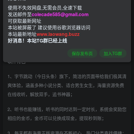
使用不失效网盘,无需会员,全速下载
发送邮件至
colecade585@gmail.com
番茄畅听破解版是霹雳分享小编搜集的一款听书的软件，它
可获取最新网址
本站被屏蔽了 建议使用谷歌浏览器访问
上面有很多听书的故事内容哦，值得一提的是番茄畅听在听
本站最新地址
www.laowang.buzz
书，以及内容上还是很全的，重点是你听书还可以赚钱的
好消息！本站TG群已经上线
哦，喜欢听话的就用番茄畅听。
保存发布页
加入TG群
软件特色
1、字节跳动（今日头条）旗下，简洁的页面带给我们极其清
爽体验，涵盖多种小说分类、适合男生女生，海量资源免费
在线收听，解放双手，追书神器；
2、听书也能赚钱，听书的同时达到一定时长，系统会奖励您
相应的金币，金币可以兑换成现金，提现秒到账；
3、每天都有海量正版资源在不断初心，热门分类查找便捷；