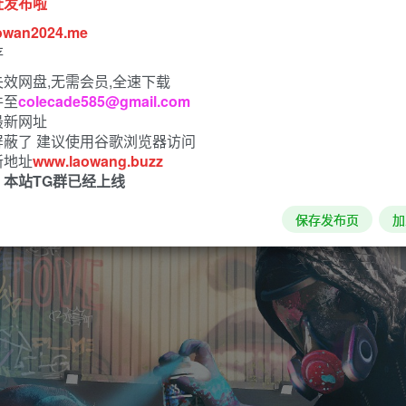
址发布啦
owan2024.me
存
效网盘,无需会员,全速下载
件至
colecade585@gmail.com
最新网址
屏蔽了 建议使用谷歌浏览器访问
新地址
www.laowang.buzz
！本站TG群已经上线
保存发布页
加