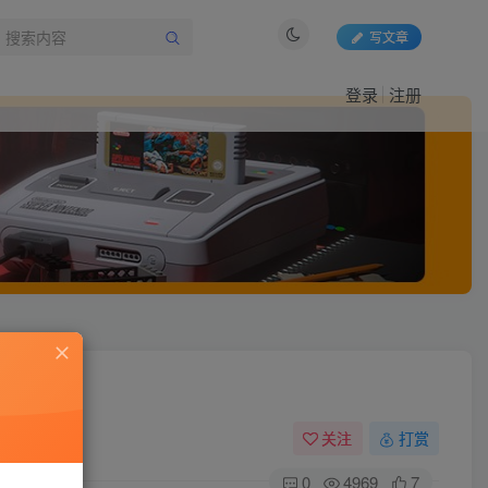
写文章
登录
注册
关注
打赏
0
4969
7