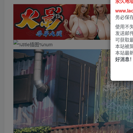
永久地
www.la
务必保
使用不失
发送邮
可获取
本站被
本站最
好消息