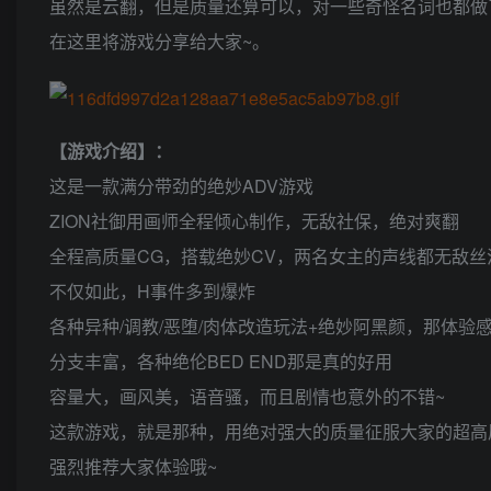
虽然是云翻，但是质量还算可以，对一些奇怪名词也都做
在这里将游戏分享给大家~。
【游戏介绍】：
这是一款满分带劲的绝妙ADV游戏
ZION社御用画师全程倾心制作，无敌社保，绝对爽翻
全程高质量CG，搭载绝妙CV，两名女主的声线都无敌丝
不仅如此，H事件多到爆炸
各种异种/调教/恶堕/肉体改造玩法+绝妙阿黑颜，那体验
分支丰富，各种绝伦BED END那是真的好用
容量大，画风美，语音骚，而且剧情也意外的不错~
这款游戏，就是那种，用绝对强大的质量征服大家的超高
强烈推荐大家体验哦~