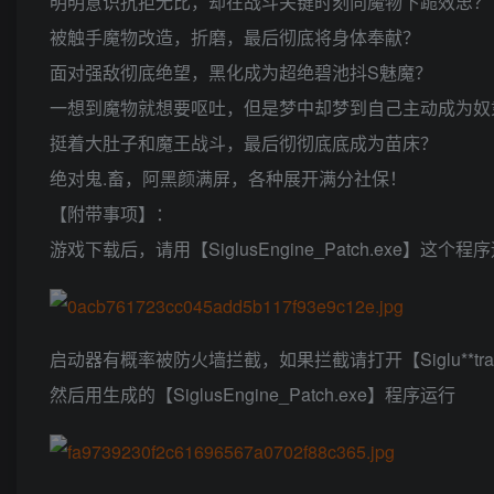
明明意识抗拒无比，却在战斗关键时刻向魔物下跪效忠？
被触手魔物改造，折磨，最后彻底将身体奉献？
面对强敌彻底绝望，黑化成为超绝碧池抖S魅魔？
一想到魔物就想要呕吐，但是梦中却梦到自己主动成为奴
挺着大肚子和魔王战斗，最后彻彻底底成为苗床？
绝对鬼.畜，阿黑颜满屏，各种展开满分社保！
【附带事项】：
游戏下载后，请用【SiglusEngine_Patch.exe】
启动器有概率被防火墙拦截，如果拦截请打开【Siglu**tract.e
然后用生成的【SiglusEngine_Patch.exe】程序运行