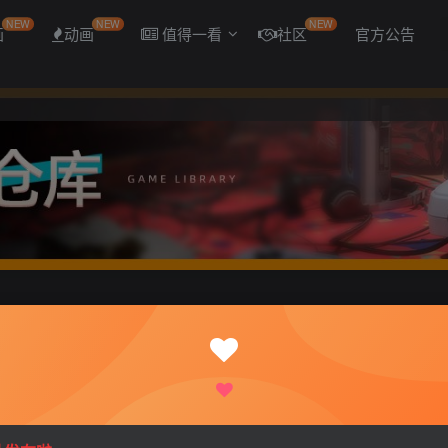
NEW
NEW
NEW
画
动画
值得一看
社区
官方公告
印与无限银狱 云翻汉化版【2.48G】