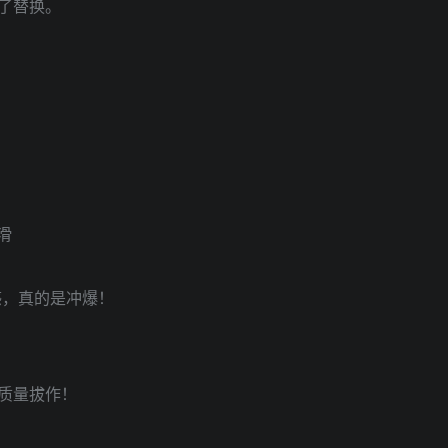
了替换。
滑
感，真的是冲爆！
质量拔作！