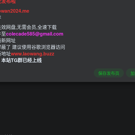
址发布啦
owan2024.me
存
效网盘,无需会员,全速下载
件至
colecade585@gmail.com
最新网址
屏蔽了 建议使用谷歌浏览器访问
新地址
www.laowang.buzz
！本站TG群已经上线
保存发布页
加