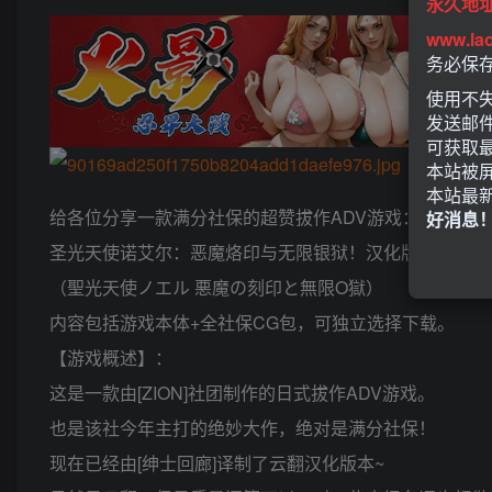
永久地
www.la
务必保
使用不失
发送邮
可获取
本站被
本站最
给各位分享一款满分社保的超赞拔作ADV游戏：
好消息
圣光天使诺艾尔：恶魔烙印与无限银狱！汉化版
（聖光天使ノエル 悪魔の刻印と無限O獄）
内容包括游戏本体+全社保CG包，可独立选择下载。
【游戏概述】：
这是一款由[ZION]社团制作的日式拔作ADV游戏。
也是该社今年主打的绝妙大作，绝对是满分社保！
现在已经由[绅士回廊]译制了云翻汉化版本~