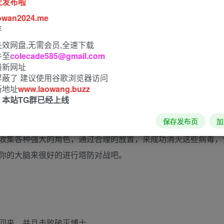
址发布啦
owan2024.me
存
效网盘,无需会员,全速下载
件至
colecade585@gmail.com
最新网址
屏蔽了 建议使用谷歌浏览器访问
新地址
www.laowang.buzz
！本站TG群已经上线
保存发布页
加
游戏的背景设定非常完善，玩家将在一个被病毒控制，不得不在
收集各种强大的角色，通过合理的放置，来成功消灭这些病毒，
你的大脑来很好的进行塔防对战吧。
回来，并且击败破灭博士