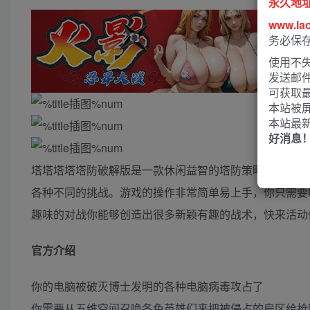
永久地
www.la
务必保
使用不失
发送邮
可获取
本站被
本站最
好消息
塔塔塔塔塔防破解版是一款休闲益智的塔防策略类手游。
各种不同的挑战。游戏的操作非常简单易上手，你只需要
趣味的对战你能够创造出很多新颖有趣的战术，快来活动
官方介绍
你的电脑被破灭博士发明的各种电脑病毒攻占了
你需要从五维空间召唤各色英雄们来把被侵占的扇区给抢