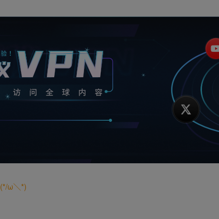
/ω＼*)