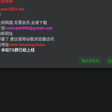
址发布啦
owan2024.me
存
效网盘,无需会员,全速下载
件至
colecade585@gmail.com
最新网址
屏蔽了 建议使用谷歌浏览器访问
新地址
www.laowang.buzz
！本站TG群已经上线
保存发布页
加