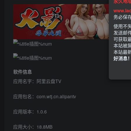
永久地
www.la
务必保
使用不失
发送邮
可获取
本站被
本站最
好消息
软件信息
应用名字：阿里云盘TV
应用包名：com.wtj.cn.alipantv
应用版本：1.0.6
应用大小：18.8MB