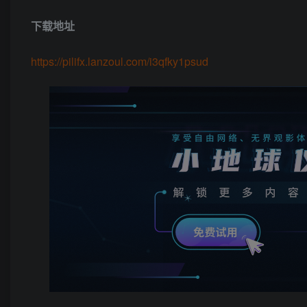
下载地址
https://pilifx.lanzoul.com/i3qfky1psud