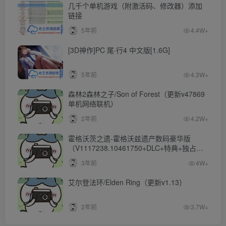
几千个单机游戏（附激活码、修改器）添加
链接
5年前
4.4W+
[3D神作]PC 尾·行4 中文版[1.6G]
5年前
4.3W+
森林2森林之子/Son of Forest（更新v47869
单机网络联机）
2年前
4.2W+
霍格沃茨之遗-霍格沃兹遗产数码豪华版
（V1117238.10461750+DLC+特典+独占内
容）
3年前
4W+
艾尔登法环/Elden Ring（更新v1.13）
2年前
3.7W+