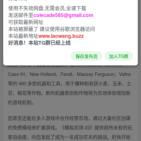
使用不失效网盘,无需会员,全速下载
发送邮件至
colecade585@gmail.com
扮演现代农夫，在三种不同的美国和欧洲环境中发挥创意，
可获取最新网址
本站被屏蔽了 建议使用谷歌浏览器访问
建造您的农场。《模拟农场 22》提供了大量的务农活动，聚
本站最新地址
www.laowang.buzz
焦农业、畜牧业和林业，现在还增加了令人兴奋的季节周
好消息！本站TG群已经上线
期！
保存发布页
加入TG群
来自 100 多个真实农业品牌，如 John Deere、CLAAS、
Case IH、New Holland、Fendt、Massey Ferguson、Valtra
等的 400 多款机器和工具，用于播种和收获小麦、玉米、土
豆、棉花等作物。新的机器类别和作物将为农场体验增加新
的游戏机制。
您甚至还能在多人游戏中合作经营农场，通过大量社区创建
的免费模组来扩展游戏。《模拟农场 22》提供前所未有的玩
家自由度，向您发起了成为一名成功农夫的挑战。赶快开始