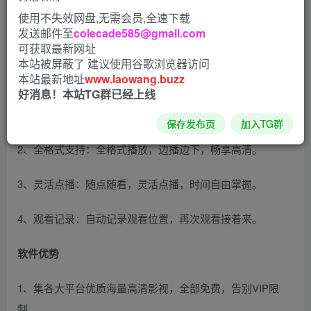
非高速线路，因为高速线路会有水印广告，无论是国产剧，
使用不失效网盘,无需会员,全速下载
还是韩剧日剧都能轻松搜索一键点播观看，多条线路的播放
发送邮件至
colecade585@gmail.com
路径，无需等待缓存时间，打开就能自动观看。
可获取最新网址
本站被屏蔽了 建议使用谷歌浏览器访问
本站最新地址
www.laowang.buzz
软件特色
好消息！本站TG群已经上线
1、极速播放：边播边下，完全免费。随时拖动观看。
保存发布页
加入TG群
2、全格式支持：全格式播放，边播边下，畅享高清。
3、灵活点播：随点随看，灵活点播，时间自由掌握。
4、观看记录：自动记录观看位置，再次观看接着来。
软件优势
1、集各大平台优质海量高清影视，全部免费，告别VIP限
制。