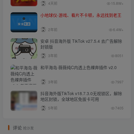
4天前
15.8W+
小地球仪-游戏、看片不卡顿，永远找到老王
2年前
6.4W+
安卓 抖音海外版 TikTok v27.5.4 去广告解除
封锁版
3年前
8051
和平海岛·薇薇纯C内透上色裸奔插件 v2.0
3年前
7997
抖音海外版TikTok v18.7.3.0无视锁区，解除
地区封锁，全球地区免拔卡可用
5年前
7405
评论
抢沙发