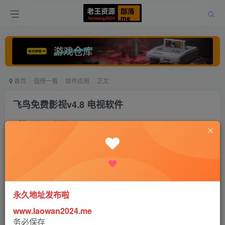
首页
值得一看
软件应用
正文
飞鸟免费影视v4.8 电视软件
老王
关注
打赏
5年前更新
0
461
0
永久地址发布啦
www.laowan2024.me
飞鸟影视app提供多条播放线路，完全免费，建议大家使用
务必保存