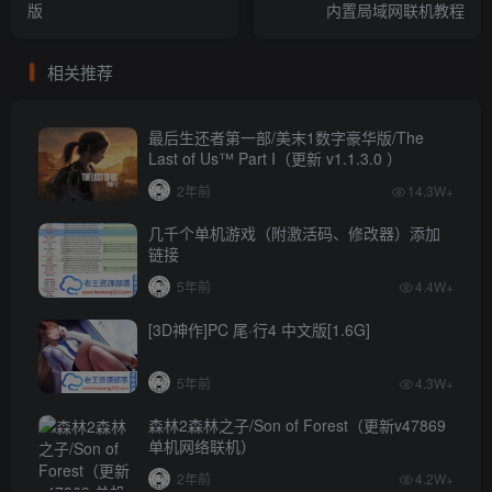
版
内置局域网联机教程
相关推荐
最后生还者第一部/美末1数字豪华版/The
Last of Us™ Part I（更新 v1.1.3.0 ）
2年前
14.3W+
几千个单机游戏（附激活码、修改器）添加
链接
5年前
4.4W+
[3D神作]PC 尾·行4 中文版[1.6G]
5年前
4.3W+
森林2森林之子/Son of Forest（更新v47869
单机网络联机）
2年前
4.2W+