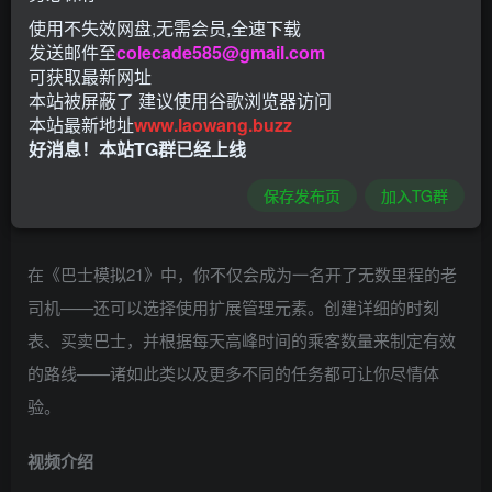
准备好迎接令人赞叹的全新美国地图天使海岸，以及前作中
使用不失效网盘,无需会员,全速下载
发送邮件至
colecade585@gmail.com
的欧洲滨海谷，同时包括其地图扩展。《巴士模拟21》更为
可获取最新网址
开放世界的模式意味着你可以在两座可以自由探索的巨大城
本站被屏蔽了 建议使用谷歌浏览器访问
市中体验巴士司机令人兴奋的日常生活，包括工业区和边远
本站最新地址
www.laowang.buzz
好消息！本站TG群已经上线
地区、充满活力的唐人街、海滨长廊、周边小山村以及商业
园区。不同的难度等级和游戏模式还会迎合各式各样的玩家
保存发布页
加入TG群
类型。
在《巴士模拟21》中，你不仅会成为一名开了无数里程的老
司机——还可以选择使用扩展管理元素。创建详细的时刻
表、买卖巴士，并根据每天高峰时间的乘客数量来制定有效
的路线——诸如此类以及更多不同的任务都可让你尽情体
验。
视频介绍