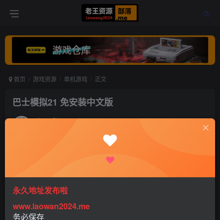
首页
游戏资源
单机游戏
正文
巴士模拟21 免安装中文版
老王
关注
打赏
5年前更新
0
1102
0
永久地址发布啦
www.laowan2024.me
务必保存