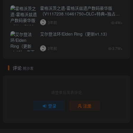
霍格沃茨之遗-霍格沃兹遗产数码豪华版
（V1117238.10461750+DLC+特典+独占内
容）
3年前
4W+
艾尔登法环/Elden Ring（更新v1.13）
2年前
3.7W+
评论
抢沙发
请登录后发表评论
登录
注册