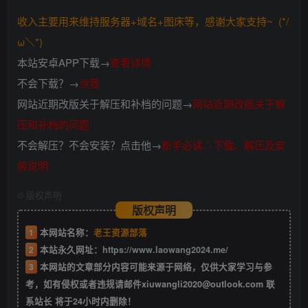
收入主要用来维持服务器+域名+图床等，感谢大家支持~ (*/
ω＼*)
本站安卓APP下载→
查看详情
不会下载？→
点我
网站近期改版关于解压和补档的问题→
网站近期改版关于解
压和补档的问题
不会解压？不会安装？点击他→
新手必读∴下载、解压及安
装说明
©
版权声明
版权声明
1
本网站名称：
老王资源部落
2
本站永久网址：
https://www.laowang2024.me/
3
本网站的文章部分内容可能来源于网络，仅供大家学习与参
考，如有侵权或者违规请邮件xiuwangli2020@outlook.com 联
系站长 将于24小时内删除！