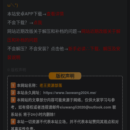
ω＼*)
本站安卓APP下载→
查看详情
不会下载？→
点我
网站近期改版关于解压和补档的问题→
网站近期改版关于解
压和补档的问题
不会解压？不会安装？点击他→
新手必读∴下载、解压及安
装说明
©
版权声明
版权声明
1
本网站名称：
老王资源部落
2
本站永久网址：
https://www.laowang2024.me/
3
本网站的文章部分内容可能来源于网络，仅供大家学习与参
考，如有侵权或者违规请邮件xiuwangli2020@outlook.com 联
系站长 将于24小时内删除！
4
本站一切资源不代表本站立场，并不代表本站赞同其观点和对
其真实性负责。