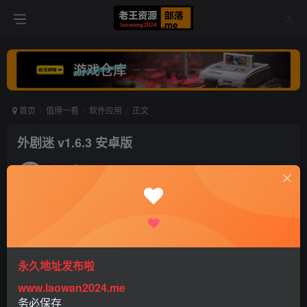
首页
值得一看
软件应用
正文
外剧迷 v1.6.3 安卓版
老王
关注
打赏
5年前更新
0
478
0
永久地址发布啦
www.laowan2024.me
软件信息
务必保存