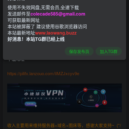
应用名字：外剧迷
使用不失效网盘,无需会员,全速下载
发送邮件至
colecade585@gmail.com
应用包名：com.waijumi.Gloomytv
可获取最新网址
本站被屏蔽了 建议使用谷歌浏览器访问
应用版本：1.6.3
本站最新地址
www.laowang.buzz
好消息！本站TG群已经上线
应用大小：29.45MB
保存发布页
加入TG群
下载地址
https://pilifx.lanzouo.com/iIMZJxcyv9e
收入主要用来维持服务器+域名+图床等，感谢大家支持~ (*/