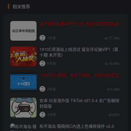
相关推荐
老王资源部落APP已上线-永远找到回家的路
1年前
77.9W+
1910C资源站上线测试 留言评论抽VIP！(第
十期 未开奖)
5天前
15.8W+
小地球仪-游戏、看片不卡顿，永远找到老王
2年前
6.4W+
安卓 抖音海外版 TikTok v27.5.4 去广告解除
封锁版
3年前
8051
和平海岛·薇薇纯C内透上色裸奔插件 v2.0