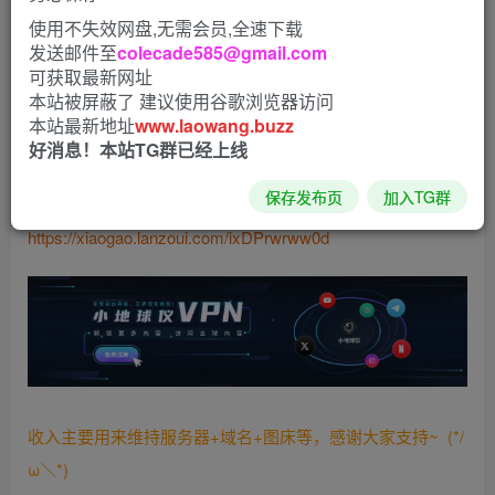
使用不失效网盘,无需会员,全速下载
每日影视大全APP是一款影视播放器应用软件，在这里可以
发送邮件至
colecade585@gmail.com
轻松在线浏览时下各个热门影视资源，而且还有国内外经典
可获取最新网址
大片免费观看，让更多的用户发现更多影视资源，快来下载
本站被屏蔽了 建议使用谷歌浏览器访问
本站最新地址
www.laowang.buzz
体验吧！
好消息！本站TG群已经上线
下载：
保存发布页
加入TG群
https://xiaogao.lanzoui.com/ixDPrwrww0d
收入主要用来维持服务器+域名+图床等，感谢大家支持~ (*/
ω＼*)