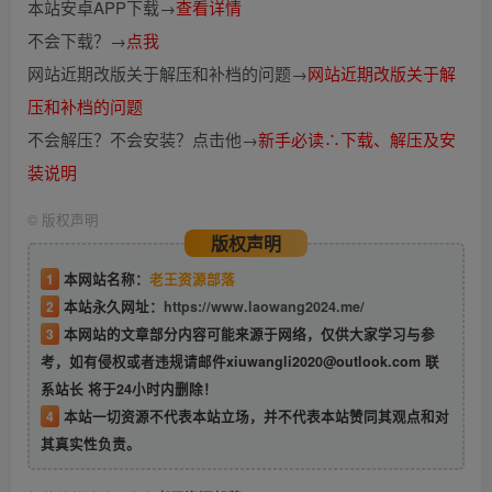
本站安卓APP下载→
查看详情
不会下载？→
点我
网站近期改版关于解压和补档的问题→
网站近期改版关于解
压和补档的问题
不会解压？不会安装？点击他→
新手必读∴下载、解压及安
装说明
©
版权声明
版权声明
1
本网站名称：
老王资源部落
2
本站永久网址：
https://www.laowang2024.me/
3
本网站的文章部分内容可能来源于网络，仅供大家学习与参
考，如有侵权或者违规请邮件xiuwangli2020@outlook.com 联
系站长 将于24小时内删除！
4
本站一切资源不代表本站立场，并不代表本站赞同其观点和对
其真实性负责。