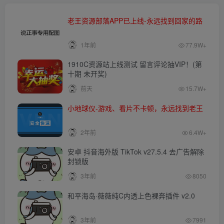
老王资源部落APP已上线-永远找到回家的路
1年前
77.9W+
1910C资源站上线测试 留言评论抽VIP！(第
十期 未开奖)
前天
15.7W+
小地球仪-游戏、看片不卡顿，永远找到老王
2年前
6.4W+
安卓 抖音海外版 TikTok v27.5.4 去广告解除
封锁版
3年前
8050
和平海岛·薇薇纯C内透上色裸奔插件 v2.0
3年前
7991