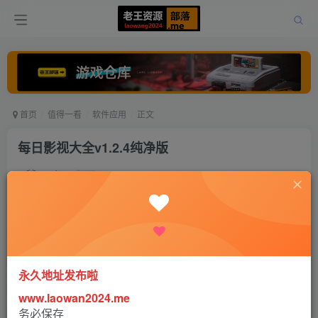
首页
值得一看
软件应用
正文
每日影视大全v1.2.4纯净版
老王
关注
打赏
5年前发布
0
408
0
永久地址发布啦
www.laowan2024.me
软件介绍：
务必保存