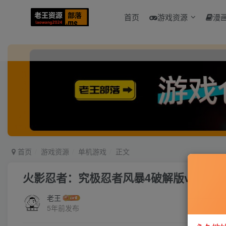
首页
游戏资源
漫
首页
游戏资源
单机游戏
正文
火影忍者：究极忍者风暴4破解版v1.09整
老王
5年前发布