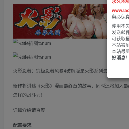
永久地
www.la
务必保
使用不失
发送邮
可获取
本站被
本站最
好消息
火影忍者：究极忍者风暴4破解版是火影系列最新作，本
新作将讲述《火影》漫画最终章的故事，同时还将加入最终
怎样的战斗力！
详细介绍请百度
配置要求