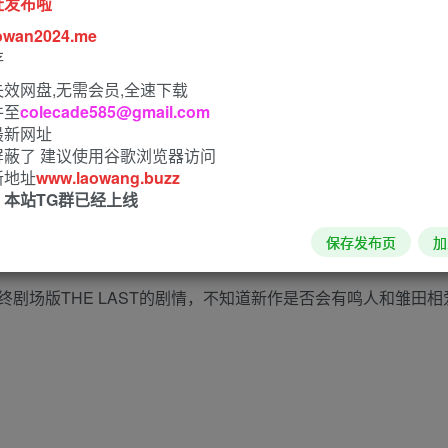
址发布啦
owan2024.me
存
效网盘,无需会员,全速下载
件至
colecade585@gmail.com
最新网址
屏蔽了 建议使用谷歌浏览器访问
新地址
www.laowang.buzz
！本站TG群已经上线
保存发布页
加
作最大特点就是混战破坏效果更加真实，官方甚至用“天崩地裂”
剧场版THE LAST的剧情，不知道新作是否会有鸣人和雏田