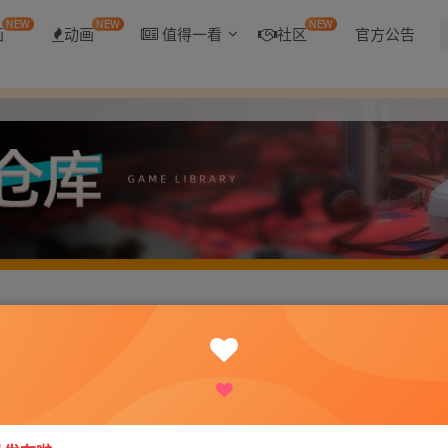
NEW
NEW
NEW
画
动画
值得一看
社区
官方公告
合博人之路DLC