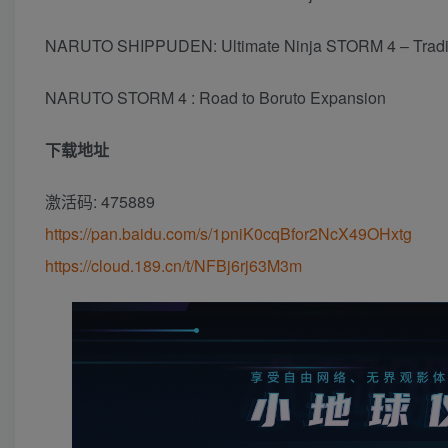
NARUTO SHIPPUDEN: Ultimate Ninja STORM 4 – Traditi
NARUTO STORM 4 : Road to Boruto Expansion
下载地址
激活码: 475889
https://pan.baidu.com/s/1pniK0cqBfor2NcX49OHxtg
https://cloud.189.cn/t/NFBj6rj63M3m