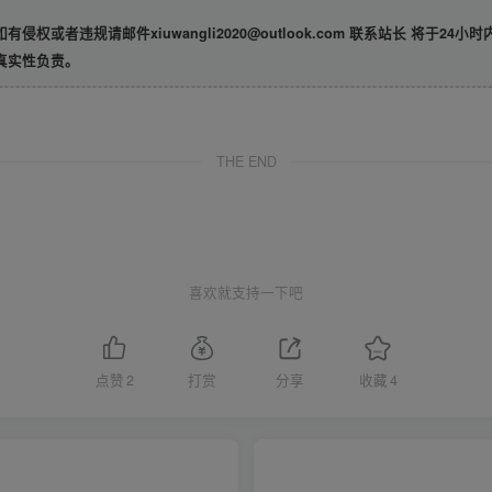
违规请邮件xiuwangli2020@outlook.com 联系站长 将于24小
真实性负责。
THE END
喜欢就支持一下吧
点赞
2
打赏
分享
收藏
4