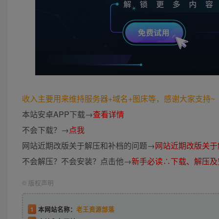
收入主要用来维持服务器+域名+图床等，感谢大家支持~ (*
本站安卓APP下载→
查看详情
不会下载？→
点我
网站近期改版关于解压和补档的问题→
网站近期改版关于
不会解压？不会安装？点击他→
新手必读∴下载、解压及
©
版权声明
1
本网站名称：
老王资源部落