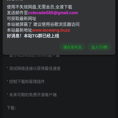
使用不失效网盘,无需会员,全速下载
BiglyBT 是一个功能丰富的、开源的、无广告的、bittorrent
发送邮件至
colecade585@gmail.com
客户端。BiglyBT会测试你的Internet连接，以检测并应用最
可获取最新网址
佳速度设置，能够更快的帮助用户下载种子，软件还支持按
本站被屏蔽了 建议使用谷歌浏览器访问
本站最新地址
www.laowang.buzz
IP地址过滤源、限制上传和下载的速度等实用的功能。
好消息！本站TG群已经上线
软件功能：
保存发布页
加入TG群
* 基于Azureus的Torrent客户端
* 测试网络连接以获得最佳速度
* 控制下载和管理插件
* 未来可期的免费开源客户端
下载：