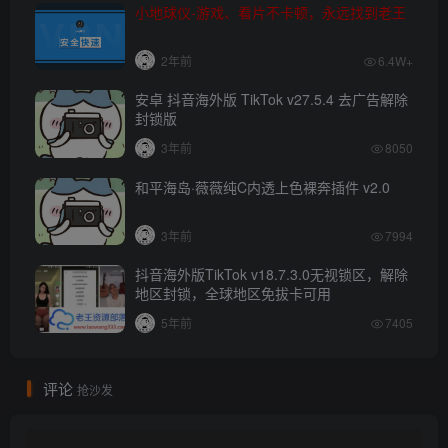
小地球仪-游戏、看片不卡顿，永远找到老王
2年前
6.4W+
安卓 抖音海外版 TikTok v27.5.4 去广告解除
封锁版
3年前
8050
和平海岛·薇薇纯C内透上色裸奔插件 v2.0
3年前
7994
抖音海外版TikTok v18.7.3.0无视锁区，解除
地区封锁，全球地区免拔卡可用
5年前
7405
评论
抢沙发