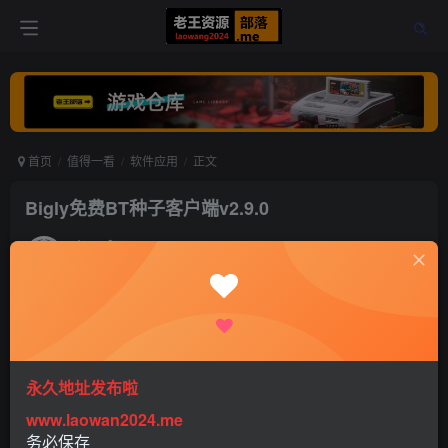
首页
值得一看
软件应用
正文
Bigly免费BT种子客户端v2.9.0
老王
关注
打赏
5年前发布
0
474
0
永久地址发布啦
www.laowan2024.me
软件介绍：
务必保存