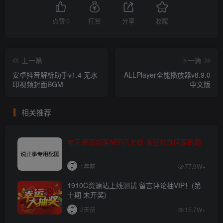
点赞
0
打赏
分享
收藏
上一篇
下一篇
安卓抖音解析助手v1.4 无水
ALLPlayer全能播放器v8.9.0
印视频封面BGM
中文版
相关推荐
老王资源部落APP已上线-永远找到回家的路
1年前
77.9W+
1910C资源站上线测试 留言评论抽VIP！(第
十期 未开奖)
2天前
15.7W+