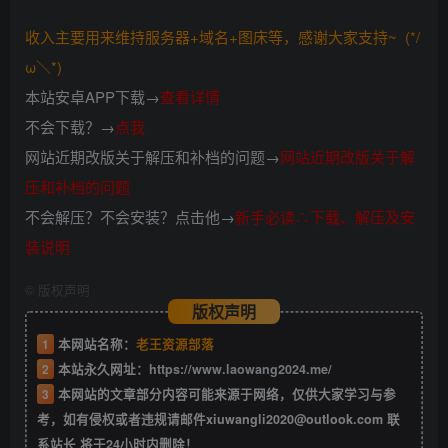
收入主要用来维持服务器+域名+图床等，感谢大家支持~ (*/
ω＼*)
本站安卓APP下载→
查看详情
不会下载？→
点我
网站近期改版关于解压和补档的问题→
网站近期改版关于解
压和补档的问题
不会解压？不会安装？点击他→
新手必读∴下载、解压及安
装说明
©
版权声明
版权声明
1
本网站名称：
老王资源部落
2
本站永久网址：
https://www.laowang2024.me/
3
本网站的文章部分内容可能来源于网络，仅供大家学习与参
考，如有侵权或者违规请邮件xiuwangli2020@outlook.com 联
系站长 将于24小时内删除！