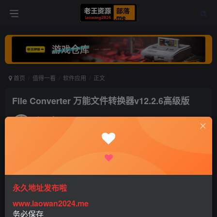
首页
值得一看
软件应用
正文
File Converter 万能文件转换器v12.2.6高级版
老王
关注
打赏
5年前发布
0
388
0
永久地址发布啦
www.laowan2024.me
软件介绍：
务必保存