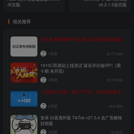
中文版
v5.2.1.5会员版
相关推荐
老王资源部落APP已上线-永远找到回家的路
1年前
77.9W+
1910C资源站上线测试 留言评论抽VIP！(第
十期 未开奖)
3天前
15.8W+
小地球仪-游戏、看片不卡顿，永远找到老王
2年前
6.4W+
安卓 抖音海外版 TikTok v27.5.4 去广告解除
封锁版
3年前
8051