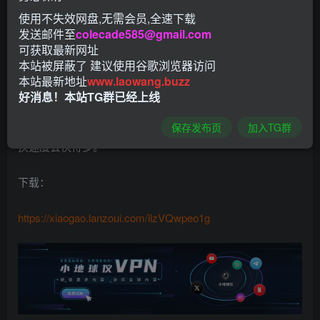
使用不失效网盘,无需会员,全速下载
文件转换器将在几乎所有文件格式之间转换，同时节省您的
发送邮件至
colecade585@gmail.com
时间和电池。使用我们的文件转换应用程序从2000 多种源格
可获取最新网址
式转换音频、电子书、视频、3D 模型、文档、演示文稿、
本站被屏蔽了 建议使用谷歌浏览器访问
本站最新地址
www.laowang.buzz
CAD 绘图、图像、LaTeX、字体、电子表格、Gerber PCB
好消息！本站TG群已经上线
甚至元数据！File Converter 应用程序在云中转换文件，因此
不会浪费您的电池，您可以继续使用您的设备，并且您的转
保存发布页
加入TG群
换速度会快得多。
下载：
https://xiaogao.lanzoui.com/ilzVQwpeo1g