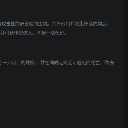
具攻击性的野兽般的生物。杀掉他们并收集掉落的物品。
阱并引诱怪兽进入。不惜一切代价。
 一只可口的蟑螂 ，并在同时走向无可避免的死亡。你 永
。