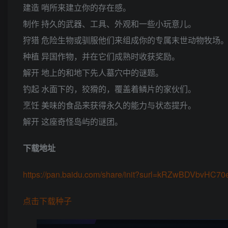
建造 哨所来建立你的存在感。
制作 持久的武器、工具、外观和一些小玩意儿。
狩猎 危险生物或驯服他们来组成你的专属末世动物牧场
种植 异国作物，并在它们成熟时收获奖励。
解开 地上的和地下先人墓穴中的谜题。
钓起 水面下的，狡猾的，覆盖着鳞片的家伙们。
烹饪 美味的食品来获得永久的能力与状态提升。
解开 这座奇怪岛屿的谜团。
下载地址
https://pan.baidu.com/share/init?surl=kRZwBDVbvHC
点击下载种子