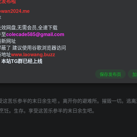
址发布啦
owan2024.me
存
效网盘,无需会员,全速下载
件至
colecade585@gmail.com
最新网址
屏蔽了 建议使用谷歌浏览器访问
新地址
www.laowang.buzz
！本站TG群已经上线
保存发布页
加
旧世界在等待着你。一个栖息着令人恶心的、 肮脏的 生物的世界
受这苦乐参半的末日余生吧 。离开你的避难所。摧毁一切。逃离这
烹饪。生存。享受这苦乐参半的末日余生吧。