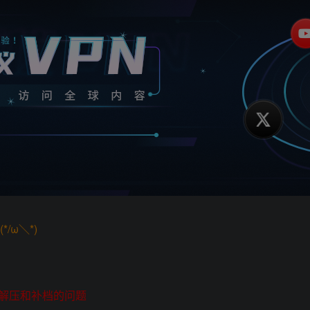
/ω＼*)
解压和补档的问题