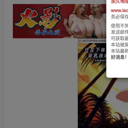
永久地
www.la
务必保
使用不失
发送邮
可获取
本站被
本站最
好消息