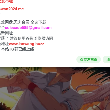
址发布啦
owan2024.me
存
效网盘,无需会员,全速下载
件至
colecade585@gmail.com
最新网址
屏蔽了 建议使用谷歌浏览器访问
新地址
www.laowang.buzz
！本站TG群已经上线
保存发布页
加