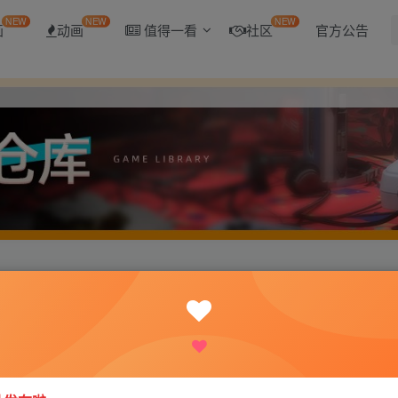
NEW
NEW
NEW
画
动画
值得一看
社区
官方公告
乳该如何是好？精翻汉化版+全CG[5.5G]