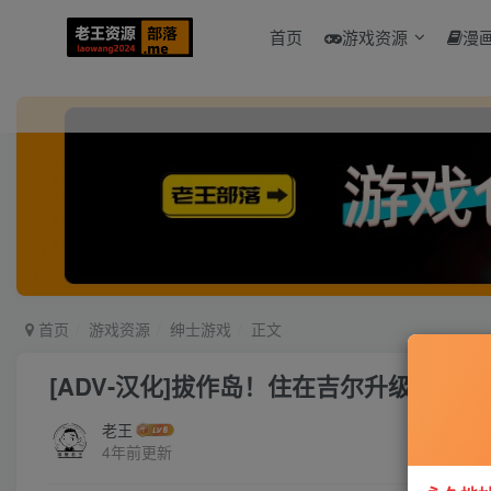
首页
游戏资源
漫
首页
游戏资源
绅士游戏
正文
[ADV-汉化]拔作岛！住在吉尔升级岛上贫
老王
4年前更新