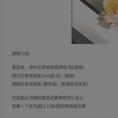
游戏介绍：
青蓝岛，用中文来说就是[情乱岛](谐音)
用日文来说就是 [xing乱岛]（谐音)
用网文来说就是 [拔作岛]（和谐音没关系）
在这座比冲绳奴隶岛还要神奇的小岛上
有着一个名为[超エロ条例]的神他喵法律