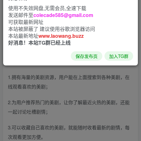
门、经典美剧全部都一网打尽，都是超清的视频，还有许多
使用不失效网盘,无需会员,全速下载
国外娱乐节目，以及最实时的更新速度。专注打造一个好用
发送邮件至
colecade585@gmail.com
的美剧追剧小助手！让爱美剧的朋友们能开心的收藏，畅快
可获取最新网址
本站被屏蔽了 建议使用谷歌浏览器访问
的吐槽！
本站最新地址
www.laowang.buzz
好消息！本站TG群已经上线
可能会闪退，用不了
保存发布页
加入TG群
美剧星球去广告版软件特色
1.拥有海量的美剧资源，用户能在上面搜索到各种美剧，在
线观看喜欢的美剧；
2.为用户推荐热门的美剧，让你了解最近火热的美剧，还能
一起讨论吐槽剧情；
3.可以收藏自己喜欢的美剧，就能随时收看最新的剧情，每
次观看更加方便。