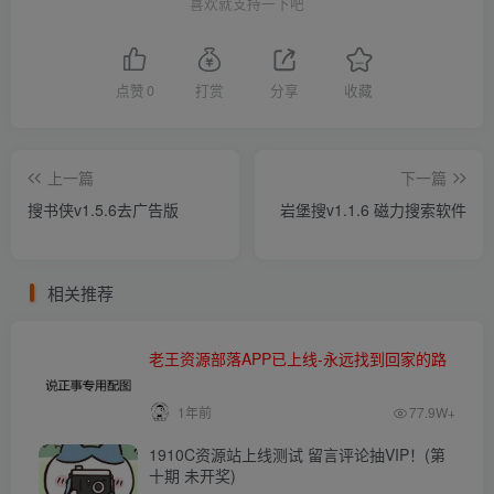
喜欢就支持一下吧
点赞
0
打赏
分享
收藏
上一篇
下一篇
搜书侠v1.5.6去广告版
岩堡搜v1.1.6 磁力搜索软件
相关推荐
老王资源部落APP已上线-永远找到回家的路
1年前
77.9W+
1910C资源站上线测试 留言评论抽VIP！(第
十期 未开奖)