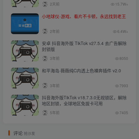
2天前
15.7W+
小地球仪-游戏、看片不卡顿，永远找到老王
2年前
6.4W+
安卓 抖音海外版 TikTok v27.5.4 去广告解除
封锁版
3年前
8050
和平海岛·薇薇纯C内透上色裸奔插件 v2.0
3年前
7993
抖音海外版TikTok v18.7.3.0无视锁区，解除
地区封锁，全球地区免拔卡可用
5年前
7405
评论
抢沙发