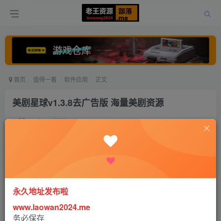
首页
值得一看
软件应用
正文
美剧星球v1.3.8去广告版 海量美剧资源
老王
关注
打赏
5年前更新
0
564
0
永久地址发布啦
www.laowan2024.me
美剧星球去广告版是一款专业的美剧追剧软件，软件中热
务必保存