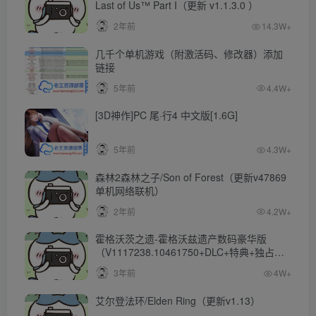
Last of Us™ Part I（更新 v1.1.3.0 ）
2年前
14.3W+
几千个单机游戏（附激活码、修改器）添加
链接
5年前
4.4W+
[3D神作]PC 尾·行4 中文版[1.6G]
5年前
4.3W+
森林2森林之子/Son of Forest（更新v47869
单机网络联机）
2年前
4.2W+
霍格沃茨之遗-霍格沃兹遗产数码豪华版
（V1117238.10461750+DLC+特典+独占内
容）
3年前
4W+
艾尔登法环/Elden Ring（更新v1.13）