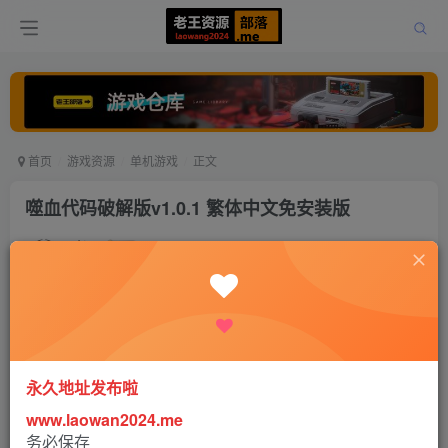
首页
游戏资源
单机游戏
正文
噬血代码破解版v1.0.1 繁体中文免安装版
老王
关注
打赏
5年前更新
0
1092
1
永久地址发布啦
www.laowan2024.me
务必保存