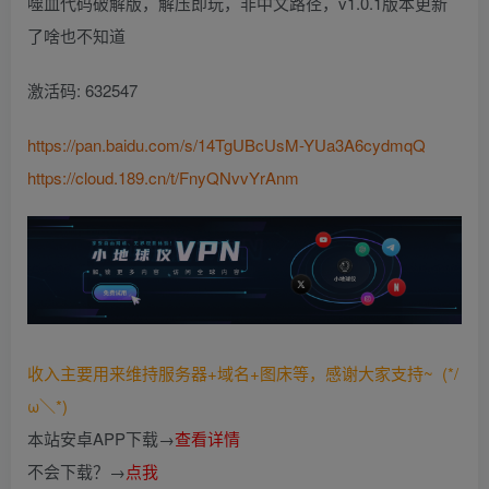
噬血代码破解版，解压即玩，非中文路径，v1.0.1版本更新
了啥也不知道
激活码: 632547
https://pan.baidu.com/s/14TgUBcUsM-YUa3A6cydmqQ
https://cloud.189.cn/t/FnyQNvvYrAnm
收入主要用来维持服务器+域名+图床等，感谢大家支持~ (*/
ω＼*)
本站安卓APP下载→
查看详情
不会下载？→
点我