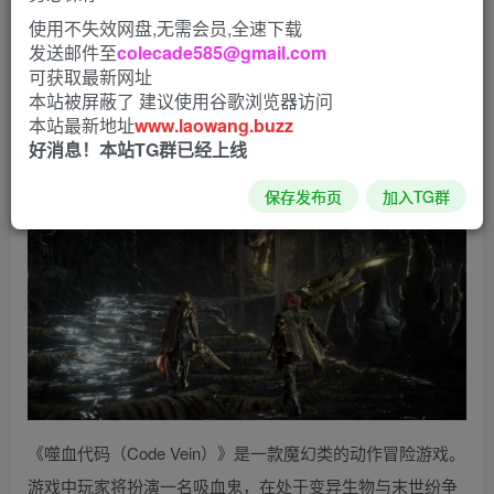
使用不失效网盘,无需会员,全速下载
发送邮件至
colecade585@gmail.com
可获取最新网址
本站被屏蔽了 建议使用谷歌浏览器访问
本站最新地址
www.laowang.buzz
好消息！本站TG群已经上线
保存发布页
加入TG群
《噬血代码（Code Vein）》是一款魔幻类的动作冒险游戏。
游戏中玩家将扮演一名吸血鬼，在处于变异生物与末世纷争