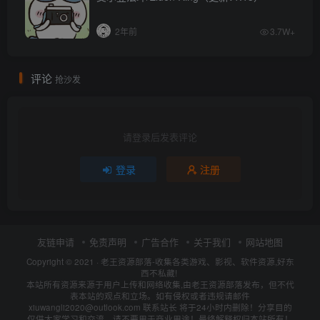
2年前
3.7W+
评论
抢沙发
请登录后发表评论
登录
注册
友链申请
免责声明
广告合作
关于我们
网站地图
Copyright © 2021 ·
老王资源部落-收集各类游戏、影视、软件资源,好东
西不私藏!
本站所有资源来源于用户上传和网络收集,由老王资源部落发布，但不代
表本站的观点和立场。如有侵权或者违规请邮件
xiuwangli2020@outlook.com 联系站长 将于24小时内删除！分享目的
仅供大家学习和交流，请不要用于商业用途！最终解释权归本站所有！