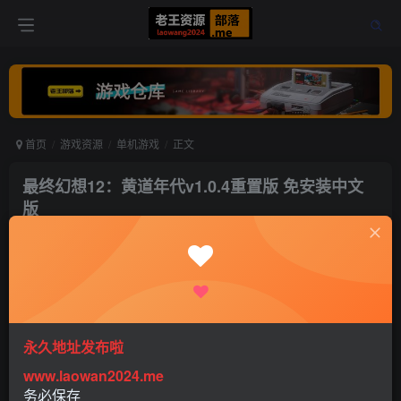
首页
游戏资源
单机游戏
正文
最终幻想12：黄道年代v1.0.4重置版 免安装中文
版
老王
关注
打赏
5年前更新
0
1158
1
永久地址发布啦
www.laowan2024.me
务必保存