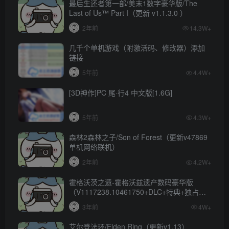
最后生还者第一部/美末1数字豪华版/The
Last of Us™ Part I（更新 v1.1.3.0 ）
2年前
14.3W+
几千个单机游戏（附激活码、修改器）添加
链接
5年前
4.4W+
[3D神作]PC 尾·行4 中文版[1.6G]
5年前
4.3W+
森林2森林之子/Son of Forest（更新v47869
单机网络联机）
2年前
4.2W+
霍格沃茨之遗-霍格沃兹遗产数码豪华版
（V1117238.10461750+DLC+特典+独占内
容）
3年前
4W+
艾尔登法环/Elden Ring（更新v1.13）