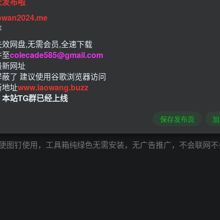
址发布啦
owan2024.me
存
效网盘,无需会员,全速下载
件至
colecade585@gmail.com
最新网址
屏蔽了 建议使用谷歌浏览器访问
新地址
www.laowang.buzz
！本站TG群已经上线
保存发布页
加
便图钉使用，工具箱纯绿色无需安装，无广告推广，不会联网不