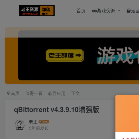
首页
游戏资源
漫
首页
值得一看
软件应用
正文
qBittorrent v4.3.9.10增强版
老王
5年前发布