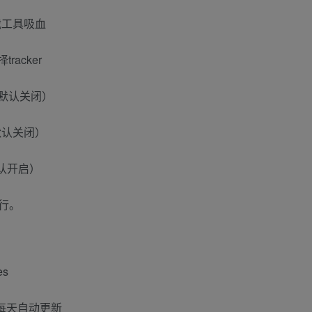
载工具吸血
acker
默认关闭）
默认关闭）
默认开启）
行。
es
cker 每天自动更新