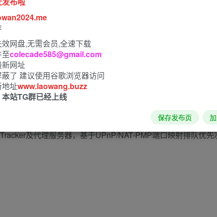
址发布啦
owan2024.me
存
效网盘,无需会员,全速下载
件至
colecade585@gmail.com
最新网址
屏蔽了 建议使用谷歌浏览器访问
新地址
www.laowang.buzz
！本站TG群已经上线
保存发布页
加
户端，磁力链接BT种子下载工具，无视文件，支持资源搜索引擎插件、订阅
racker及代理服务器，基于UPnP/NAT-PMP端口映射排队优