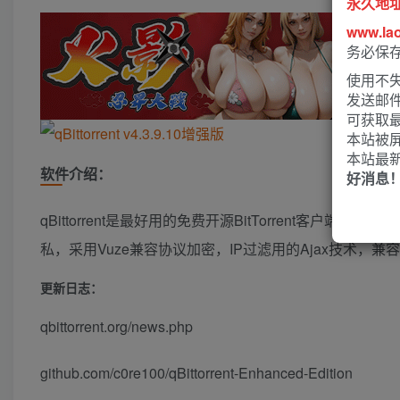
永久地
www.la
务必保
使用不失
发送邮
可获取
本站被
本站最
软件介绍：
好消息
qBittorrent是最好用的免费开源BitTorrent客
私，采用Vuze兼容协议加密，IP过滤用的Ajax技术，兼容T
更新日志：
qbittorrent.org/news.php
github.com/c0re100/qBittorrent-Enhanced-Edition