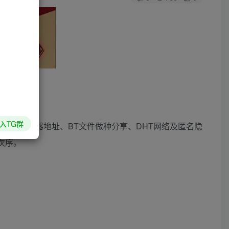
入TG群
Tracker服务器地址、BT文件做种分享、DHT网络及匿名隐
先次序。