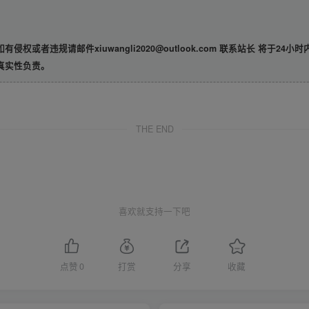
违规请邮件xiuwangli2020@outlook.com 联系站长 将于24小
真实性负责。
THE END
喜欢就支持一下吧
点赞
0
打赏
分享
收藏