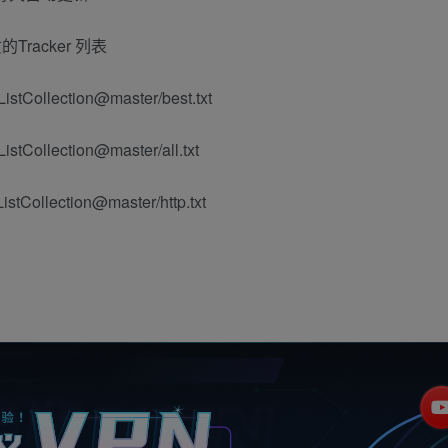
racker 列表
istCollection@master/best.txt
stCollection@master/all.txt
stCollection@master/http.txt