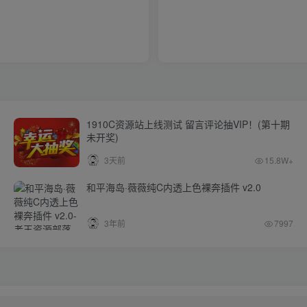
1910C资源站上线测试 留言评论抽VIP！(第十期
未开奖)
3天前
15.8W+
和平海岛·薇薇纯C内透上色裸奔插件 v2.0
3年前
7997