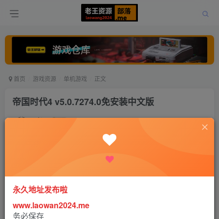
首页
游戏资源
单机游戏
正文
帝国时代4 v5.0.7274.0免安装中文版
老王
关注
打赏
5年前更新
0
4960
4
永久地址发布啦
www.laowan2024.me
务必保存