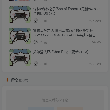
森林2森林之子/Son of Forest（更新v47869
单机网络联机）
2年前
4.2W+
霍格沃茨之遗-霍格沃兹遗产数码豪华版
（V1117238.10461750+DLC+特典+独占内
容）
3年前
4W+
艾尔登法环/Elden Ring（更新v1.13）
2年前
3.7W+
评论
抢沙发
请登录后发表评论