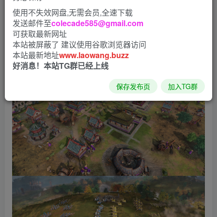
使用不失效网盘,无需会员,全速下载
发送邮件至
colecade585@gmail.com
可获取最新网址
本站被屏蔽了 建议使用谷歌浏览器访问
本站最新地址
www.laowang.buzz
好消息！本站TG群已经上线
保存发布页
加入TG群