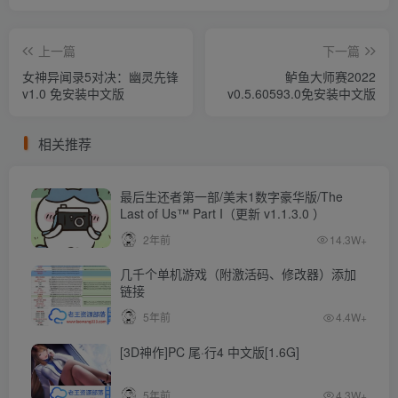
上一篇
下一篇
女神异闻录5对决：幽灵先锋
鲈鱼大师赛2022
v1.0 免安装中文版
v0.5.60593.0免安装中文版
相关推荐
最后生还者第一部/美末1数字豪华版/The
Last of Us™ Part I（更新 v1.1.3.0 ）
2年前
14.3W+
几千个单机游戏（附激活码、修改器）添加
链接
5年前
4.4W+
[3D神作]PC 尾·行4 中文版[1.6G]
5年前
4.3W+