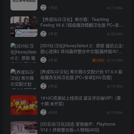
1年前
77.9W+
【养成SLG/汉化】希尔薇：Teaching
Feeling V6.6.7超级魔改精翻汉化版 PC+安卓
【4.3G】
4年前
22.6W+
[3D/I社/汉化]HoneySelect 2：原欲 璇玑公主/
甜心选择2 弃坑最终整合中文版[最终版/87G/
秒传]
19.2W+
4年前
200
[养成SLG/汉化] 希尔薇の交配计划 V7.6.9 超
级魔改无码汉化版 [PC+安卓][3G/百度]
2年前
18.3W+
1910C资源站上线测试 留言评论抽VIP！(第
十期 未开奖)
4天前
15.8W+
[3D互动/汉化]动态 家族崩坏：Playhome
V12.1 终极整合版+人物档[40G]