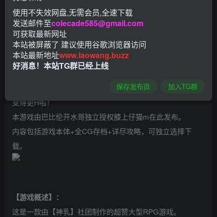
推荐这款大家期盼已久的大作RPG的官方【官方中文最终修
使用不失效网盘,无需会员,全速下载
复版】：
发送邮件至
colecade585@gmail.com
灵岛传说：IslandSAGA！V4 最终修复完美中文步兵版
可获取最新网址
本站被屏蔽了 建议使用谷歌浏览器访问
（IslandSAGA – アイランドサーガ）
本站最新地址
www.laowang.buzz
这次是V4最终修复版本啦，游戏不再更新，所有BUG都已经
好消息！本站TG群已经上线
修复！
保存发布页
加入TG群
步兵CG终于完美显示，容量也从7G精简到4G不到，封面都
变得更H啦！
本游戏由巴比伦开水哥独立授权膝上仔猫m在此发布。
内容包括游戏本体+全CG存档+详尽攻略，可独立选择下
载。
【游戏概述】：
这是一款由【神乳】社团制作的超赞大型RPG游戏。