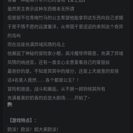
虽然男主表示这种东西根本无所谓
但是架不住青梅竹马的公主希望他能拿到这东西向自己求婚
于是不情不愿的远渡重洋，从帝国千里迢迢的来到这个奇异
的岛屿
而在这座充满异域风情的岛上
他邂逅了神秘的冒险家小樱，高冷魔导师薇恩，充满了异域
风情的纳迪亚，还有一直全心全意爱着自己的爱丽丝
最奇妙的是，不知是冥冥中的缘分，还是上天故意的安排
这4名美人竟然……各个都是公主？！
冒险和旅途，战斗和邂逅，从不屑一顾到倾其所有
充满着美妙奶香的后宫大剧场……开始了~
【游戏特点】：
欧派！欧派！超大美欧派！