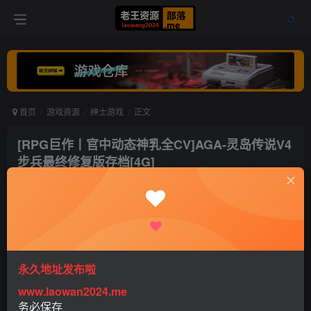
首页
游戏资源
绅士游戏
正文
[RPG巨作丨官中动态神乳全CV]AGA-灵岛传说V4
步兵最终修复版存档[4G]
老王
关注
打赏
4年前更新
0
7323
5
永久地址发布啦
www.laowan2024.me
务必保存