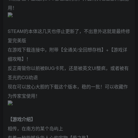
用！
STEAM的本体这几天也停止更新了，不出意外这就是最终修
复完美版
在游戏下载连接中，附带【全通关/全回想存档】+【游戏详
细攻略】！
反正甭管你以前被BUG卡死，还是被英文UI整疯，或者被有
圣光的CG劝退
现在可以放心大胆的下载这个版本，稳的一批！可以收藏作
为传家宝使用！
【游戏介绍】
相传，在南方的某个岛屿上
有着一种能够升华人心的宝物【爱之匙】