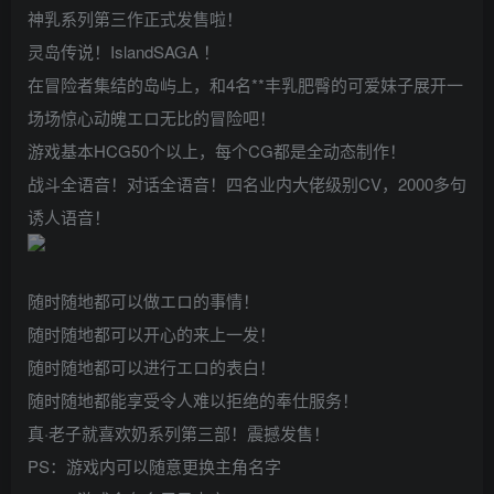
神乳系列第三作正式发售啦！
灵岛传说！IslandSAGA ！
在冒险者集结的岛屿上，和4名**丰乳肥臀的可爱妹子展开一
场场惊心动魄エロ无比的冒险吧！
游戏基本HCG50个以上，每个CG都是全动态制作！
战斗全语音！对话全语音！四名业内大佬级别CV，2000多句
诱人语音！
随时随地都可以做エロ的事情！
随时随地都可以开心的来上一发！
随时随地都可以进行エロ的表白！
随时随地都能享受令人难以拒绝的奉仕服务！
真·老子就喜欢奶系列第三部！震撼发售！
PS：游戏内可以随意更换主角名字