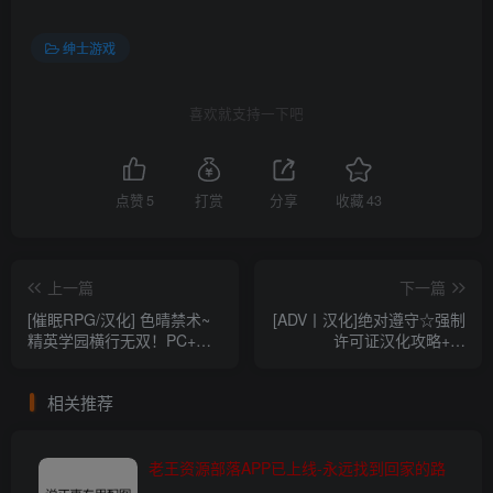
绅士游戏
喜欢就支持一下吧
点赞
5
打赏
分享
收藏
43
上一篇
下一篇
[催眠RPG/汉化] 色晴禁术~
[ADV丨汉化]绝对遵守☆强制
精英学园横行无双！PC+安
许可证汉化攻略+全
卓汉化完结版+CG [1.4G/百
CG[3.3G]
度+微云]
相关推荐
老王资源部落APP已上线-永远找到回家的路