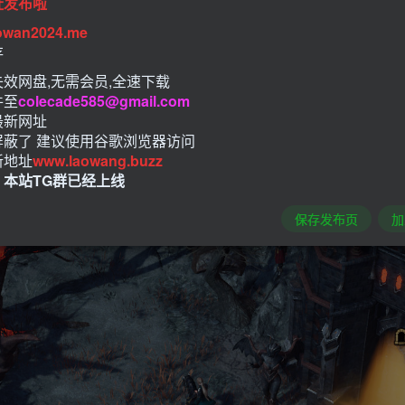
址发布啦
owan2024.me
存
效网盘,无需会员,全速下载
件至
colecade585@gmail.com
最新网址
屏蔽了 建议使用谷歌浏览器访问
新地址
www.laowang.buzz
！本站TG群已经上线
保存发布页
加