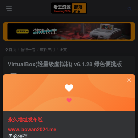
首页
值得一看
软件应用
正文
VirtualBox(轻量级虚拟机) v6.1.28 绿色便携版
老王
关注
打赏
5年前发布
0
403
0
永久地址发布啦
www.laowan2024.me
务必保存