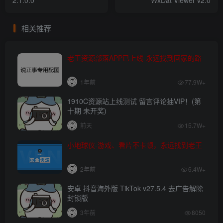
相关推荐
老王资源部落APP已上线-永远找到回家的路
1年前
77.9W+
1910C资源站上线测试 留言评论抽VIP！(第
十期 未开奖)
前天
15.7W+
小地球仪-游戏、看片不卡顿，永远找到老王
2年前
6.4W+
安卓 抖音海外版 TikTok v27.5.4 去广告解除
封锁版
3年前
8050