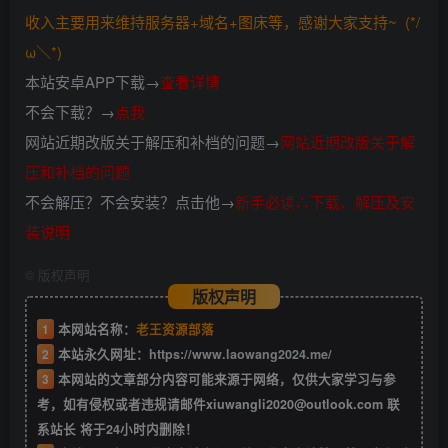
收入主要用来维持服务器+域名+图床等，感谢大家支持~ (*/
ω＼*)
本站安卓APP下载→
查看详情
不会下载？→
点我
网站近期改版关于解压和补档的问题→
网站近期改版关于解
压和补档的问题
不会解压？不会安装？点击他→
新手必读∴下载、解压及安
装说明
©
版权声明
版权声明
1
本网站名称：
老王资源部落
2
本站永久网址：
https://www.laowang2024.me/
3
本网站的文章部分内容可能来源于网络，仅供大家学习与参
考，如有侵权或者违规请邮件xiuwangli2020@outlook.com 联
系站长 将于24小时内删除！