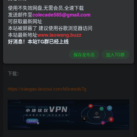
软件介绍：
使用不失效网盘,无需会员,全速下载
发送邮件至
colecade585@gmail.com
可获取最新网址
Oracle VM VirtualBox – 免费开源轻量级虚拟机软件。
本站被屏蔽了 建议使用谷歌浏览器访问
VirtualBox虚拟电脑软件主要优势是完全免费，而且性能稳
本站最新地址
www.laowang.buzz
定，它可以在Linux和Windows平台中运行，可以在其主机上
好消息！本站TG群已经上线
安装Windows, MacOS, Linux, BSD等类型的客户机操作系
保存发布页
加入TG群
统。
下载：
https://xiaogao.lanzoui.com/b0cwsds7g