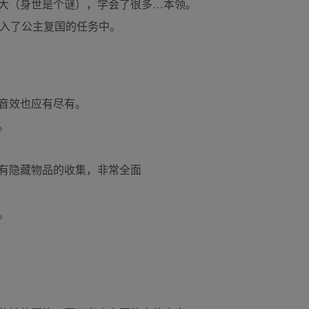
大（身世是个谜），学会了很多…本领。
卷入了公主复国的任务中。
音效也应有尽有。
。
有隐藏物品的收集，非常全面
。