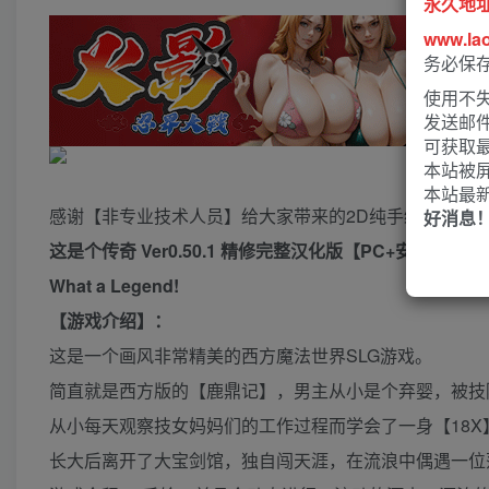
永久地
www.la
务必保
使用不失
发送邮
可获取
本站被
本站最
感谢【非专业技术人员】给大家带来的2D纯手绘的超精美
好消息
这是个传奇 Ver0.50.1 精修完整汉化版【PC+安卓】（
What a Legend!
【游戏介绍】：
这是一个画风非常精美的西方魔法世界SLG游戏。
简直就是西方版的【鹿鼎记】，男主从小是个弃婴，被技
从小每天观察技女妈妈们的工作过程而学会了一身【18X
长大后离开了大宝剑馆，独自闯天涯，在流浪中偶遇一位