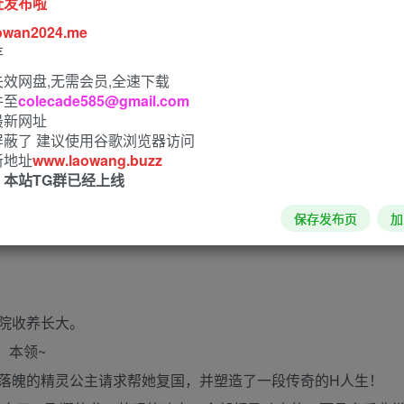
址发布啦
owan2024.me
存
效网盘,无需会员,全速下载
件至
colecade585@gmail.com
最新网址
屏蔽了 建议使用谷歌浏览器访问
新地址
www.laowang.buzz
画风SLG游戏最新汉化版：
！本站TG群已经上线
目录可看全CG）
保存发布页
加
院收养长大。
】本领~
落魄的精灵公主请求帮她复国，并塑造了一段传奇的H人生！