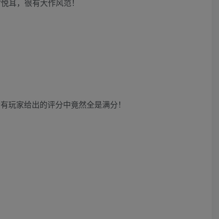
常悦耳，很有大作风范！
是，所有玩家给出的评分中竟然全是满分！