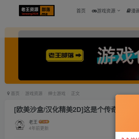
首页
游戏资源
漫
首页
游戏资源
绅士游戏
正文
[欧美沙盒/汉化精美2D]这是个传奇！V0.50
老王
4年前更新