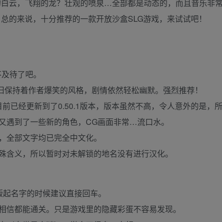
的白云，飞翔的龙？壮观的喷泉…全部都是动态的，而且音乐非
，总的来说，十分推荐的一款开放沙盒SLG游戏，来试试吧！
不及待了吧。
，依旧保持着作者爆笑的风格，剧情依然轻松幽默。强烈推荐！
）》，目前已经更新到了0.50.1版本，版本虽然不高，令人意外的
又遇到了一些新的角色，CG画面非常…流口水。
，全部文字均已完全中文化。
殊含义，所以暂时对未解锁的地名没有进行汉化。
版起名字的时候建议直接回车。
相信都能通关。只是游戏里的隐藏彩蛋不容易发现。