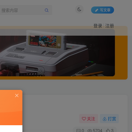
写文章
登录
注册
关注
打赏
0
5704
3