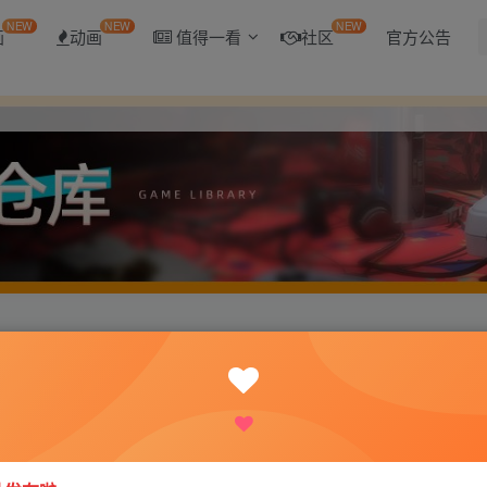
NEW
NEW
NEW
画
动画
值得一看
社区
官方公告
.1精翻汉化版[PC+安卓/3.1G]