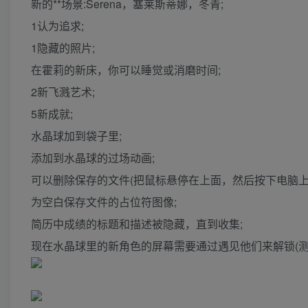
新的**场景:Serena，塞莱斯蒂娜，冬青;
1认为追求;
1隐藏的照片;
在霍莉的新床，你可以睡觉或消磨时间;
2新飞溅艺术;
5新成就;
水晶球加到袋子里;
添加到水晶球的过场动画;
可以删除保存的文件(把鼠标悬停在上面，然后按下电脑上
为空白保存文件的占位符图像;
简历中成绩的标题和描述被隐藏，直到收集;
现在水晶球里的新角色的屏幕需要通过遇见他们来解锁(测