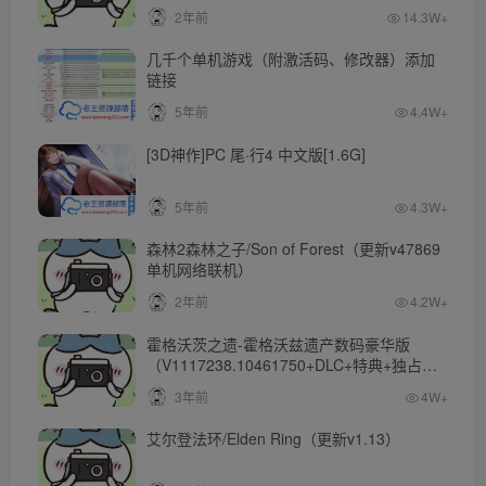
2年前
14.3W+
几千个单机游戏（附激活码、修改器）添加
链接
5年前
4.4W+
[3D神作]PC 尾·行4 中文版[1.6G]
5年前
4.3W+
森林2森林之子/Son of Forest（更新v47869
单机网络联机）
2年前
4.2W+
霍格沃茨之遗-霍格沃兹遗产数码豪华版
（V1117238.10461750+DLC+特典+独占内
容）
3年前
4W+
艾尔登法环/Elden Ring（更新v1.13）