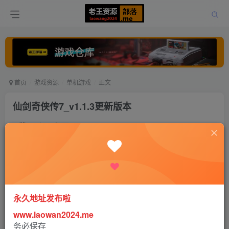
首页
游戏资源
单机游戏
正文
仙剑奇侠传7_v1.1.3更新版本
老王
关注
打赏
4年前发布
1
9341
10
永久地址发布啦
www.laowan2024.me
务必保存