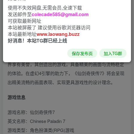
使用不失效网盘,无需会员,全速下载
发送邮件至
colecade585@gmail.com
仙剑奇侠传7试玩版是由大宇资讯制作，畅游乐动发行的一款
可获取最新网址
本站被屏蔽了 建议使用谷歌浏览器访问
国产RPG游戏，是经典系列《仙剑奇侠传》的第九部正统续
本站最新地址
www.laowang.buzz
作。本作将秉承系列的传统，继续为玩家们带来奇幻、精彩
好消息！本站TG群已经上线
和令人荡气回肠的故事，以及更加良好的游戏体验。游戏将
保存发布页
加入TG群
采用虚幻4引擎制作。作为一款先进的游戏引擎，虚幻4在业
界享有美誉，其创造出的游戏，具备精美的画面与流畅稳定
的体验。在虚幻4引擎的助力下，《仙剑奇侠传7》将会呈现
出精美流畅的画面表现、实现更具游戏性的设计理念。
游戏信息
游戏名称：仙剑奇侠传7
英文名称：Chinese Paladin 7
游戏类型：角色扮演类(RPG)游戏