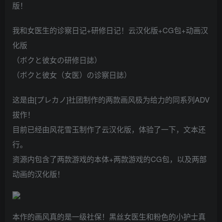
版！
我和女医生的诊察日记+研修日记！云汉化版+CG包+动画汉
化版
（ボクと彼女の研修日誌）
（ボクと彼女（女医）の诊察日誌）
这是由[プレカノ]社团制作的两款画风极为给力的同系列ADV
拔作！
目前已经由风花雪玉制作了云汉化版，体验了一下，文本还
行。
资源内包含了两款游戏的本体+两款游戏的CG包，以及两部
动画的汉化版！
本作的画风真的是一级社保！黑丝女医生和粉色的小护士真