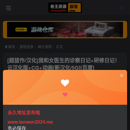
首页
游戏资源
绅士游戏
正文
[超拔作/汉化]我和女医生的诊察日记+研修日记！
云汉化版+CG+动画[新汉化/5G][百度]
老王
关注
打赏
4年前更新
0
8096
10
永久地址发布啦
www.laowan2024.me
务必保存