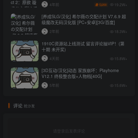
秒传]
19.2W+
4年前
200
[养成SLG/汉化] 希尔薇の交配计划 V7.6.9 超
级魔改无码汉化版 [PC+安卓][3G/百度]
2年前
18.3W+
1910C资源站上线测试 留言评论抽VIP！(第
十期 未开奖)
4天前
15.8W+
[3D互动/汉化]动态 家族崩坏：Playhome
V12.1 终极整合版+人物档[40G]
5年前
15.6W+
评论
抢沙发
请登录后发表评论