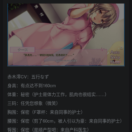
赤木澪CV：五行なず
身高：有点达不到160cm
体重：秘密（护士是体力工作，肌肉也很结实……）
三码：任凭您想象（微笑）
胸围：保密（F罩杯：来自同事的护士）
腰围：保密（剪了60cm，被人引以为豪：来自同事的护士）
臀围：保密（是顺产型吧：来自产科医生）