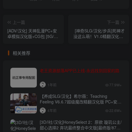
上一篇
下一篇
[ADV/汉化] 天神乱漫PC+安
[神奇SLG/汉化/步兵]死神才
卓模拟汉化版+CG包 [5G/百
没这么萌！V1.0精翻汉化版-
度]
付前作[死神薇儿][PC+安
卓-1G][百度+微云]
相关推荐
老王资源部落APP已上线-永远找到回家的路
1年前
77.9W+
【养成SLG/汉化】希尔薇：Teaching
Feeling V6.6.7超级魔改精翻汉化版 PC+安卓
【4.3G】
4年前
22.6W+
[3D/I社/汉化]HoneySelect 2：原欲 璇玑公主/
甜心选择2 弃坑最终整合中文版[最终版/87G/