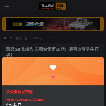
首页
值得一看
美图福利
正文
邪恶GIF出处动态图合集第55期：最喜欢紧身牛仔
裤！
老王
关注
打赏
5年前更新
0
1.6W+
7
永久地址发布啦
www.laowan2024.me
务必保存
最喜欢这种紧身牛仔裤了！（259LUXU-1007）