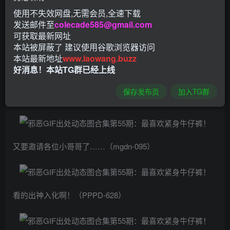
使用不失效网盘,无需会员,全速下载
发送邮件至
colecade585@gmail.com
可获取最新网址
本站被屏蔽了 建议使用谷歌浏览器访问
旁边还有人呢！（dmow-188）
本站最新地址
www.laowang.buzz
好消息！本站TG群已经上线
保存发布页
加入TG群
原来是有阴谋！（MEYD-389）
又要邀请各位小哥哥了……（mgdn-095）
看的出神入化啊！（PPPD-628）