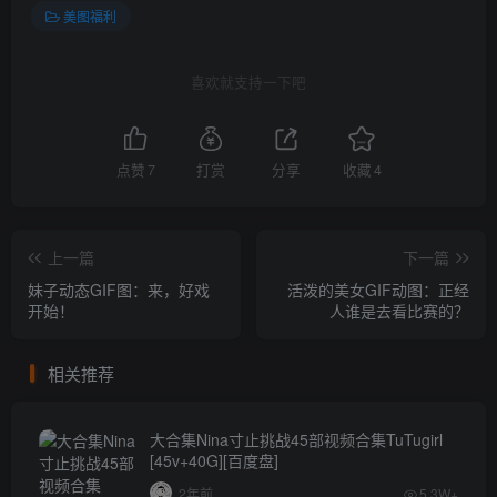
美图福利
喜欢就支持一下吧
点赞
7
打赏
分享
收藏
4
上一篇
下一篇
妹子动态GIF图：来，好戏
活泼的美女GIF动图：正经
开始！
人谁是去看比赛的？
相关推荐
大合集Nina寸止挑战45部视频合集TuTugirl
[45v+40G][百度盘]
2年前
5.3W+