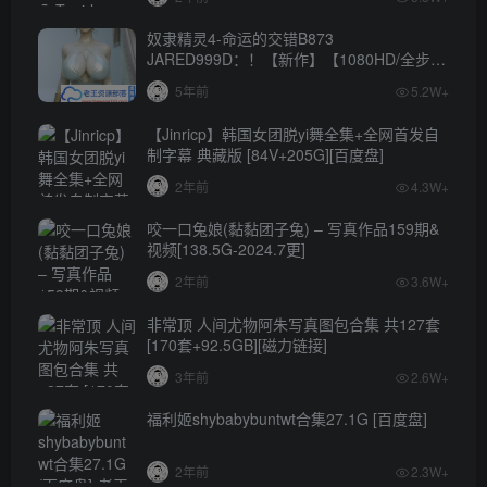
奴隶精灵4-命运的交错B873
JARED999D：！【新作】【1080HD/全步
兵】
5年前
5.2W+
【Jinricp】韩国女团脱yi舞全集+全网首发自
制字幕 典藏版 [84V+205G][百度盘]
2年前
4.3W+
咬一口兔娘(黏黏团子兔) – 写真作品159期&
视频[138.5G-2024.7更]
2年前
3.6W+
非常顶 人间尤物阿朱写真图包合集 共127套
[170套+92.5GB][磁力链接]
3年前
2.6W+
福利姬shybabybuntwt合集27.1G [百度盘]
2年前
2.3W+